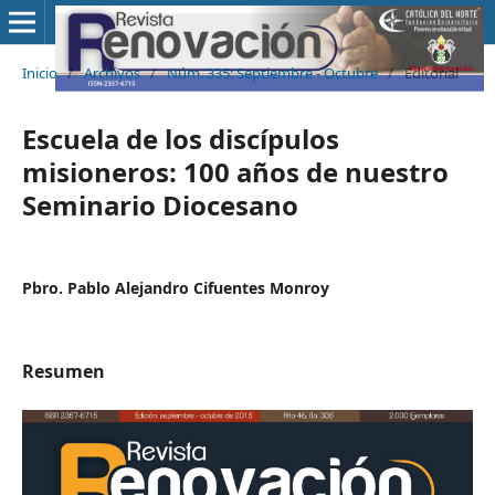
Inicio
/
Archivos
/
Núm. 335: Septiembre - Octubre
/
Editorial
Escuela de los discípulos
misioneros: 100 años de nuestro
Seminario Diocesano
Pbro. Pablo Alejandro Cifuentes Monroy
Resumen