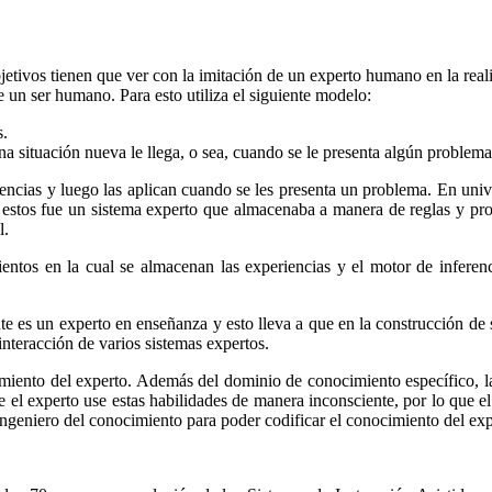
 objetivos tienen que ver con la imitación de un experto humano en la re
un ser humano. Para esto utiliza el siguiente modelo:
s.
a situación nueva le llega, o sea, cuando se le presenta algún problema
cias y luego las aplican cuando se les presenta un problema. En univ
e estos fue un sistema experto que almacenaba a manera de reglas y pr
l.
entos en la cual se almacenan las experiencias y el motor de inferen
e es un experto en enseñanza y esto lleva a que en la construcción de s
interacción de varios sistemas expertos.
cimiento del experto. Además del dominio de conocimiento específico, la
 el experto use estas habilidades de manera inconsciente, por lo que e
 ingeniero del conocimiento para poder codificar el conocimiento del exp