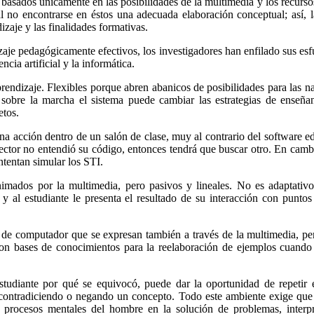
n basados únicamente en las posibilidades de la multimedia y los recurso
no encontrarse en éstos una adecuada elaboración conceptual; así, l
dizaje y las finalidades formativas.
aje pedagógicamente efectivos, los investigadores han enfilado sus esfue
ncia artificial y la informática.
prendizaje. Flexibles porque abren abanicos de posibilidades para las na
sobre la marcha el sistema puede cambiar las estrategias de enseña
etos.
a acción dentro de un salón de clase, muy al contrario del software ed
l lector no entendió su código, entonces tendrá que buscar otro. En camb
ntentan simular los STI.
nimados por la multimedia, pero pasivos y lineales. No es adaptativ
 y al estudiante le presenta el resultado de su interacción con punt
de computador que se expresan también a través de la multimedia, pero
on bases de conocimientos para la reelaboración de ejemplos cuando l
studiante por qué se equivocó, puede dar la oportunidad de repetir e
 contradiciendo o negando un concepto. Todo este ambiente exige que e
procesos mentales del hombre en la solución de problemas, interpre