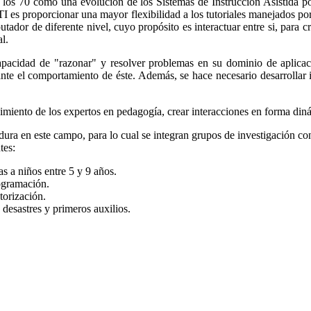
de los 70 como una evolución de los Sistemas de Instrucción Asistida 
 STI es proporcionar una mayor flexibilidad a los tutoriales manejados p
tador de diferente nivel, cuyo propósito es interactuar entre si, para 
al.
capacidad de "razonar" y resolver problemas en su dominio de aplica
te el comportamiento de éste. Además, se hace necesario desarrollar i
cimiento de los expertos en pedagogía, crear interacciones en forma diná
ura en este campo, para lo cual se integran grupos de investigación con
tes:
as a niños entre 5 y 9 años.
rogramación.
torización.
 desastres y primeros auxilios.