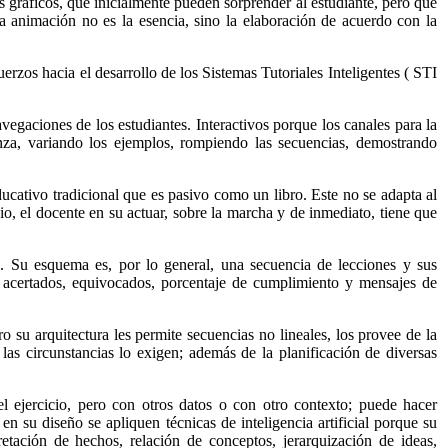
s gráficos, que inicialmente pueden sorprender al estudiante, pero que
a animación no es la esencia, sino la elaboración de acuerdo con la
rzos hacia el desarrollo de los Sistemas Tutoriales Inteligentes ( STI
vegaciones de los estudiantes. Interactivos porque los canales para la
nza, variando los ejemplos, rompiendo las secuencias, demostrando
ucativo tradicional que es pasivo como un libro. Este no se adapta al
io, el docente en su actuar, sobre la marcha y de inmediato, tiene que
o. Su esquema es, por lo general, una secuencia de lecciones y sus
os acertados, equivocados, porcentaje de cumplimiento y mensajes de
 su arquitectura les permite secuencias no lineales, los provee de la
as circunstancias lo exigen; además de la planificación de diversas
l ejercicio, pero con otros datos o con otro contexto; puede hacer
n su diseño se apliquen técnicas de inteligencia artificial porque su
tación de hechos, relación de conceptos, jerarquización de ideas,