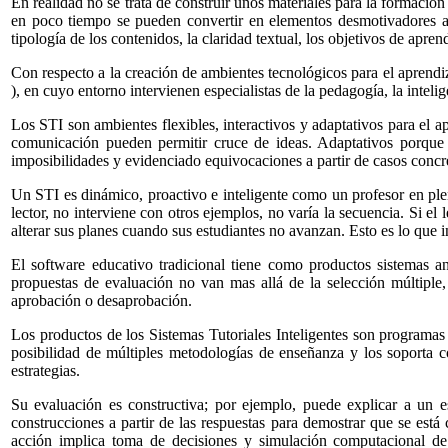
En realidad no se trata de construir unos materiales para la formació
en poco tiempo se pueden convertir en elementos desmotivadores al 
tipología de los contenidos, la claridad textual, los objetivos de apren
Con respecto a la creación de ambientes tecnológicos para el aprendiz
), en cuyo entorno intervienen especialistas de la pedagogía, la intelige
Los STI son ambientes flexibles, interactivos y adaptativos para el a
comunicación pueden permitir cruce de ideas. Adaptativos porque 
imposibilidades y evidenciado equivocaciones a partir de casos concr
Un STI es dinámico, proactivo e inteligente como un profesor en plen
lector, no interviene con otros ejemplos, no varía la secuencia. Si e
alterar sus planes cuando sus estudiantes no avanzan. Esto es lo que i
El software educativo tradicional tiene como productos sistemas a
propuestas de evaluación no van mas allá de la selección múltiple,
aprobación o desaprobación.
Los productos de los Sistemas Tutoriales Inteligentes son programas 
posibilidad de múltiples metodologías de enseñanza y los soporta c
estrategias.
Su evaluación es constructiva; por ejemplo, puede explicar a un e
construcciones a partir de las respuestas para demostrar que se está
acción implica toma de decisiones y simulación computacional de 