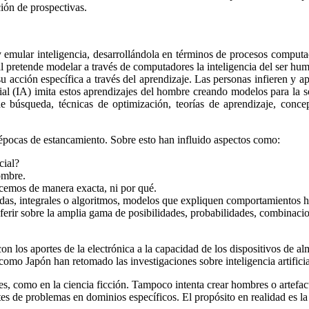
ción de prospectivas.
 y emular inteligencia, desarrollándola en términos de procesos comput
cial pretende modelar a través de computadores la inteligencia del ser h
acción específica a través del aprendizaje. Las personas infieren y ap
ficial (IA) imita estos aprendizajes del hombre creando modelos para l
s de búsqueda, técnicas de optimización, teorías de aprendizaje, con
o épocas de estancamiento. Sobre esto han influido aspectos como:
cial?
ombre.
emos de manera exacta, ni por qué.
adas, integrales o algoritmos, modelos que expliquen comportamientos
ferir sobre la amplia gama de posibilidades, probabilidades, combinaci
con los aportes de la electrónica a la capacidad de los dispositivos de
omo Japón han retomado las investigaciones sobre inteligencia artificia
ales, como en la ciencia ficción. Tampoco intenta crear hombres o artefa
tes de problemas en dominios específicos. El propósito en realidad es la