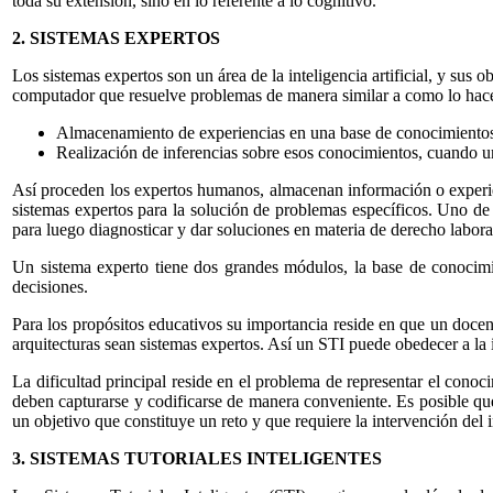
toda su extensión, sino en lo referente a lo cognitivo.
2. SISTEMAS EXPERTOS
Los sistemas expertos son un área de la inteligencia artificial, y sus
computador que resuelve problemas de manera similar a como lo hace 
Almacenamiento de experiencias en una base de conocimiento
Realización de inferencias sobre esos conocimientos, cuando un
Así proceden los expertos humanos, almacenan información o experien
sistemas expertos para la solución de problemas específicos. Uno d
para luego diagnosticar y dar soluciones en materia de derecho labora
Un sistema experto tiene dos grandes módulos, la base de conocimi
decisiones.
Para los propósitos educativos su importancia reside en que un docent
arquitecturas sean sistemas expertos. Así un STI puede obedecer a la 
La dificultad principal reside en el problema de representar el cono
deben capturarse y codificarse de manera conveniente. Es posible que
un objetivo que constituye un reto y que requiere la intervención del
3. SISTEMAS TUTORIALES INTELIGENTES