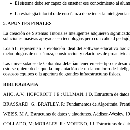
El sistema debe ser capaz de enseñar ese conocimiento al alum
La estrategia tutorial o de enseñanza debe tener la inteligencia
5. APUNTES FINALES
La creación de Sistemas Tutoriales Inteligentes adquieren significa
soluciones masivas apoyadas en tecnologías pero con calidad pedagó
Los STI representan la evolución ideal del software educativo tradici
metodologías de enseñanza, construcción y relaciones de proactivida
Las universidades de Colombia deberían tener en este tipo de desarro
esto se quiere decir que la implantación de un laboratorio de intelig
costosos equipos o la apertura de grandes infraestructuras físicas.
BIBLIOGRAFÍA
AHO, A.V.; HOPCROFT, J.E.; ULLMAN, J.D. Estructura de datos y 
BRASSARD, G.; BRATLEY, P.: Fundamentos de Algoritmia. Prentic
WEISS, M.A. Estructuras de datos y algoritmos. Addison-Wesley, 19
COLLADO, M; MORALES, R.; MORENO, J.J. Estructuras de datos. 