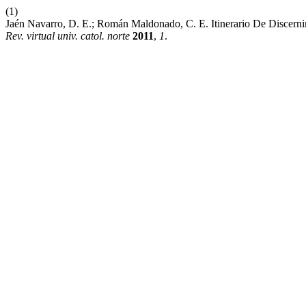
(1)
Jaén Navarro, D. E.; Román Maldonado, C. E. Itinerario De Discernim
Rev. virtual univ. catol. norte
2011
,
1
.