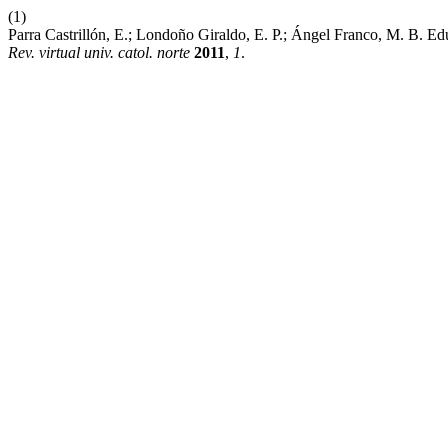
(1)
Parra Castrillón, E.; Londoño Giraldo, E. P.; Ángel Franco, M. B. E
Rev. virtual univ. catol. norte
2011
,
1
.