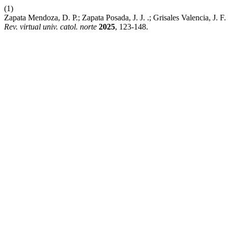
(1)
Zapata Mendoza, D. P.; Zapata Posada, J. J. .; Grisales Valencia, J. 
Rev. virtual univ. catol. norte
2025
, 123-148.