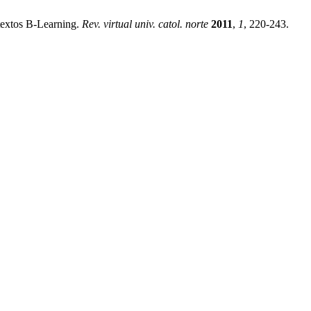
textos B-Learning.
Rev. virtual univ. catol. norte
2011
,
1
, 220-243.