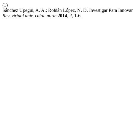
(1)
Sánchez Upegui, A. A.; Roldán López, N. D. Investigar Para Innovar
Rev. virtual univ. catol. norte
2014
,
4
, 1-6.