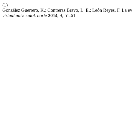
(1)
González Guerrero, K.; Contreras Bravo, L. E.; León Reyes, F. La 
virtual univ. catol. norte
2014
,
4
, 51-61.