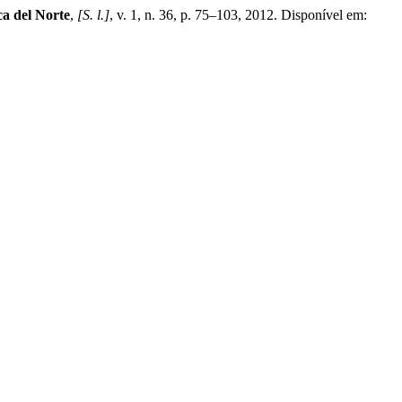
ca del Norte
,
[S. l.]
, v. 1, n. 36, p. 75–103, 2012. Disponível em: