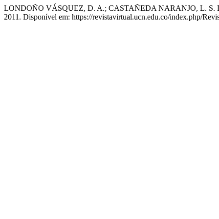
LONDOÑO VÁSQUEZ, D. A.; CASTAÑEDA NARANJO, L. S. La comp
2011. Disponível em: https://revistavirtual.ucn.edu.co/index.php/Rev