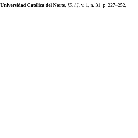
 Universidad Católica del Norte
,
[S. l.]
, v. 1, n. 31, p. 227–252,