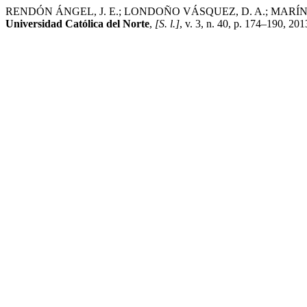
RENDÓN ÁNGEL, J. E.; LONDOÑO VÁSQUEZ, D. A.; MARÍN MUÑOZ, G. 
Universidad Católica del Norte
,
[S. l.]
, v. 3, n. 40, p. 174–190, 20