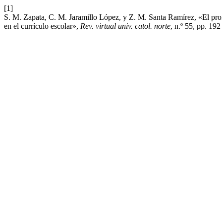
[1]
S. M. Zapata, C. M. Jaramillo López, y Z. M. Santa Ramírez, «El profe
en el currículo escolar»,
Rev. virtual univ. catol. norte
, n.º 55, pp. 19