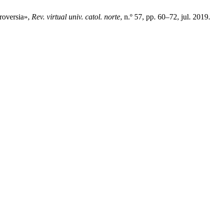
roversia»,
Rev. virtual univ. catol. norte
, n.º 57, pp. 60–72, jul. 2019.