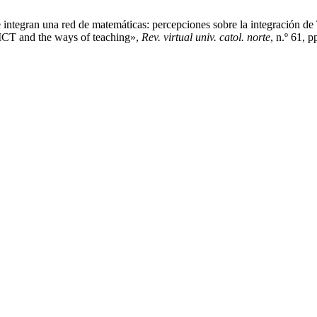
integran una red de matemáticas: percepciones sobre la integración de 
f ICT and the ways of teaching»,
Rev. virtual univ. catol. norte
, n.º 61, 