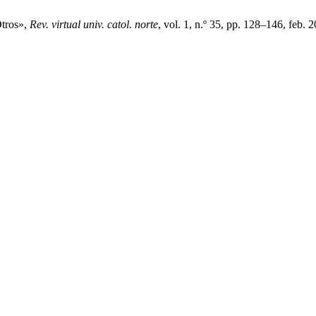
Otros»,
Rev. virtual univ. catol. norte
, vol. 1, n.º 35, pp. 128–146, feb. 