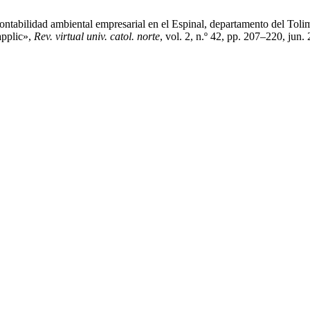
contabilidad ambiental empresarial en el Espinal, departamento del Tol
applic»,
Rev. virtual univ. catol. norte
, vol. 2, n.º 42, pp. 207–220, jun.