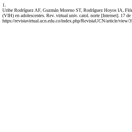
1.
Uribe Rodríguez AF, Guzmán Moreno ST, Rodríguez Hoyos IA, Flórez 
(VIH) en adolescentes. Rev. virtual univ. catol. norte [Internet]. 17 
https://revistavirtual.ucn.edu.co/index.php/RevistaUCN/article/view/