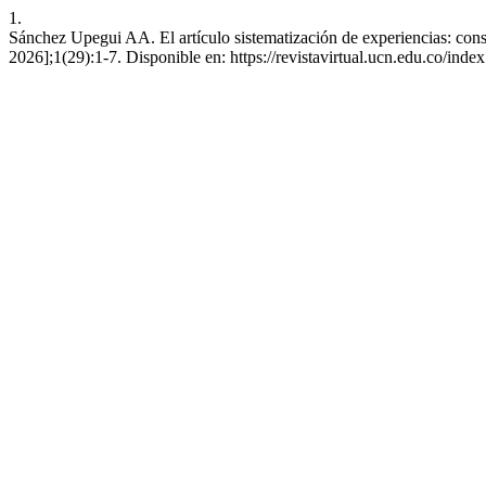
1.
Sánchez Upegui AA. El artículo sistematización de experiencias: constru
2026];1(29):1-7. Disponible en: https://revistavirtual.ucn.edu.co/ind