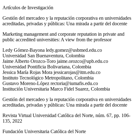
Artículos de Investigación
Gestión del mercadeo y la reputación corporativa en universidades
acreditadas, privadas y públicas: Una mirada a partir del docente
Marketing management and corporate reputation in private and
public accredited universities: A view from the professor
Ledy
Gómez-Bayona
ledy.gomez@usbmed.edu.co
Universidad San Buenaventura
,
Colombia
Jaime Alberto
Orozco-Toro
jaime.orozco@upb.edu.co
Universidad Pontificia Bolivariana
,
Colombia
Jessica María
Rojas Mora
jessicarojas@itm.edu.co
Instituto Tecnológico Metropolitano
,
Colombia
Gustavo
Moreno-López
rectoria@iumafis.edu.co
Institución Universitaria Marco Fidel Suarez
,
Colombia
Gestión del mercadeo y la reputación corporativa en universidades
acreditadas, privadas y públicas: Una mirada a partir del docente
Revista Virtual Universidad Católica del Norte
, núm. 67
, pp. 106-
135
, 2022
Fundación Universitaria Católica del Norte