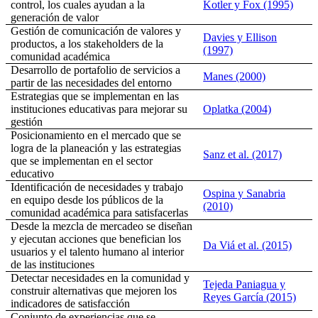
control, los cuales ayudan a la
Kotler y Fox (1995)
generación de valor
Gestión de comunicación de valores y
Davies y Ellison
productos, a los
stakeholders
de la
(1997)
comunidad académica
Desarrollo de portafolio de servicios a
Manes (2000)
partir de las necesidades del entorno
Estrategias que se implementan en las
instituciones educativas para mejorar su
Oplatka (2004)
gestión
Posicionamiento en el mercado que se
logra de la planeación y las estrategias
Sanz et al. (2017)
que se implementan en el sector
educativo
Identificación de necesidades y trabajo
Ospina y Sanabria
en equipo desde los públicos de la
(2010)
comunidad académica para satisfacerlas
Desde la mezcla de mercadeo se diseñan
y ejecutan acciones que benefician los
Da Viá et al. (2015)
usuarios y el talento humano al interior
de las instituciones
Detectar necesidades en la comunidad y
Tejeda Paniagua y
construir alternativas que mejoren los
Reyes García (2015)
indicadores de satisfacción
Conjunto de experiencias que se