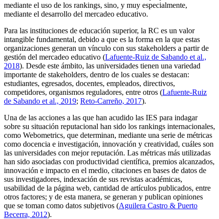
mediante el uso de los rankings, sino, y muy especialmente,
mediante el desarrollo del mercadeo educativo.
Para las instituciones de educación superior, la RC es un valor
intangible fundamental, debido a que es la forma en la que estas
organizaciones generan un vínculo con sus
stakeholders
a partir de
gestión del mercadeo educativo (
Lafuente-Ruiz de Sabando et al.,
2018
). Desde este ámbito, las universidades tienen una variedad
importante de
stakeholders
, dentro de los cuales se destacan:
estudiantes, egresados, docentes, empleados, directivos,
competidores, organismos reguladores, entre otros (
Lafuente-Ruiz
de Sabando et al., 2019
;
Reto-Carreño, 2017
).
Una de las acciones a las que han acudido las IES para indagar
sobre su situación reputacional han sido los rankings internacionales,
como
Webometrics
, que determinan, mediante una serie de métricas
como docencia e investigación, innovación y creatividad, cuáles son
las universidades con mejor reputación. Las métricas más utilizadas
han sido asociadas con productividad científica, premios alcanzados,
innovación e impacto en el medio, citaciones en bases de datos de
sus investigadores, indexación de sus revistas académicas,
usabilidad de la página web, cantidad de artículos publicados, entre
otros factores; y de esta manera, se generan y publican opiniones
que se toman como datos subjetivos (
Aguilera Castro & Puerto
Becerra, 2012
).