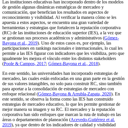
Las instituciones educativas han incorporado dentro de los modelos
de gestión algunas dinámicas estratégicas de mercadeo y
comunicación, que benefician los resultados en aspectos de
reconocimiento y visibilidad. Al verificar la manera cómo se les
apuesta a estos aspectos, se encuentra una gran variedad de
herramientas y estrategias que fortalecen la reputación corporativa
(RC) de las instituciones de educación superior (IES), a la vez que
se gestionan sus procesos académicos y administrativos (
Gómez-
Bayona et al., 2019
). Uno de estos casos es, por ejemplo, las
participaciones en rankings nacionales e internacionales, lo cual les
permite a las IES figurar con indicadores que les visibiliza, pero que
igualmente les mejora el vínculo entre los distintos
stakeholders
(
Poole & Campos, 2017
;
Gómez-Bayona et al., 2018
).
En este sentido, las universidades han incorporado estrategias de
mercadeo, las cuales están enfocadas en una gran parte en la gestión
de sus valores intangibles, no solo para construir RC, sino también
para aportar a la consolidación de estrategias de mercadeo con
enfoque relacional (
Gómez-Bayona & Arrubla-Zapata, 2020
). En
este sentido, se observa la forma como las IES han construido
estrategias de mercadeo educativo, lo que les permite gestionar de
mejor manera su imagen y su RC. El mercadeo y la reputación
corporativa han sido enfoques que marcan la ruta de trabajo en las
áreas o departamentos de planeación (
Acevedo-Gutiérrez et al.
2019
), ya que dentro de los indicadores de calidad y visibilidad