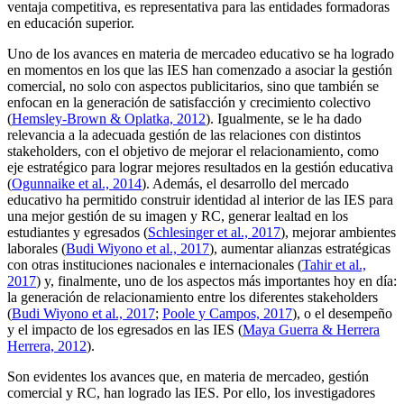
ventaja competitiva, es representativa para las entidades formadoras
en educación superior.
Uno de los avances en materia de mercadeo educativo se ha logrado
en momentos en los que las IES han comenzado a asociar la gestión
comercial, no solo con aspectos publicitarios, sino que también se
enfocan en la generación de satisfacción y crecimiento colectivo
(
Hemsley-Brown & Oplatka, 2012
). Igualmente, se le ha dado
relevancia a la adecuada gestión de las relaciones con distintos
stakeholders
, con el objetivo de mejorar el relacionamiento, como
eje estratégico para lograr mejores resultados en la gestión educativa
(
Ogunnaike et al., 2014
). Además, el desarrollo del mercado
educativo ha permitido construir identidad al interior de las IES para
una mejor gestión de su imagen y RC, generar lealtad en los
estudiantes y egresados (
Schlesinger et al., 2017
), mejorar ambientes
laborales (
Budi Wiyono et al., 2017
), aumentar alianzas estratégicas
con otras instituciones nacionales e internacionales (
Tahir et al.,
2017
) y, finalmente, uno de los aspectos más importantes hoy en día:
la generación de relacionamiento entre los diferentes
stakeholders
(
Budi Wiyono et al., 2017
;
Poole y Campos, 2017
), o el desempeño
y el impacto de los egresados en las IES (
Maya Guerra & Herrera
Herrera, 2012
).
Son evidentes los avances que, en materia de mercadeo, gestión
comercial y RC, han logrado las IES. Por ello, los investigadores