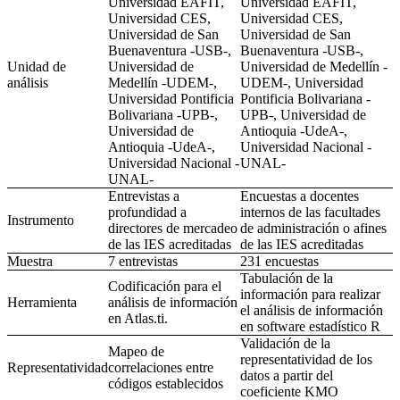
Universidad EAFIT,
Universidad EAFIT,
Universidad CES,
Universidad CES,
Universidad de San
Universidad de San
Buenaventura -USB-,
Buenaventura -USB-,
Unidad de
Universidad de
Universidad de Medellín -
análisis
Medellín -UDEM-,
UDEM-, Universidad
Universidad Pontificia
Pontificia Bolivariana -
Bolivariana -UPB-,
UPB-, Universidad de
Universidad de
Antioquia -UdeA-,
Antioquia -UdeA-,
Universidad Nacional -
Universidad Nacional -
UNAL-
UNAL-
Entrevistas a
Encuestas a docentes
profundidad a
internos de las facultades
Instrumento
directores de mercadeo
de administración o afines
de las IES acreditadas
de las IES acreditadas
Muestra
7 entrevistas
231 encuestas
Tabulación de la
Codificación para el
información para realizar
Herramienta
análisis de información
el análisis de información
en
Atlas.ti.
en
software
estadístico R
Validación de la
Mapeo de
representatividad de los
Representatividad
correlaciones entre
datos a partir del
códigos establecidos
coeficiente KMO