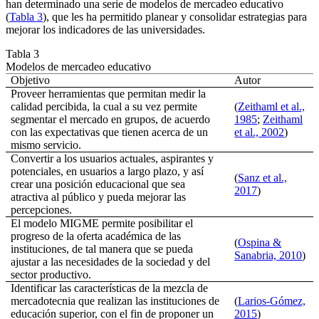
han determinado una serie de modelos de mercadeo educativo
(
Tabla 3
), que les ha permitido planear y consolidar estrategias para
mejorar los indicadores de las universidades.
Tabla 3
Modelos de mercadeo educativo
Objetivo
Autor
Proveer herramientas que permitan medir la
calidad percibida, la cual a su vez permite
(
Zeithaml et al.,
segmentar el mercado en grupos, de acuerdo
1985
;
Zeithaml
con las expectativas que tienen acerca de un
et al., 2002
)
mismo servicio.
Convertir a los usuarios actuales, aspirantes y
potenciales, en usuarios a largo plazo, y así
(
Sanz et al.,
crear una posición educacional que sea
2017
)
atractiva al público y pueda mejorar las
percepciones.
El modelo
MIGME
permite posibilitar el
progreso de la oferta académica de las
(
Ospina &
instituciones, de tal manera que se pueda
Sanabria, 2010
)
ajustar a las necesidades de la sociedad y del
sector productivo.
Identificar las características de la mezcla de
mercadotecnia que realizan las instituciones de
(
Larios-Gómez,
educación superior, con el fin de proponer un
2015
)