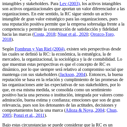
intangibles y
stakeholders
. Para
Lev (2003)
, los activos intangibles
son activos organizacionales que aportan un valor diferenciador a las
organizaciones. En este sentido, la RC sigue siendo un activo
intangible de gran valor estratégico para las organizaciones, pues
una reputación positiva permite que la empresa sobresalga frente a la
competencia y permite la construcción de satisfacción y fidelidad
hacia las marcas (
Costa, 2018
;
Nisar et al., 2020
;
Orozco-Toro,
2018
).
Según
Fombrun y Van Riel (2004)
, existen seis perspectivas desde
las cuales se definió la RC: la económica, la estratégica, la de
mercadeo, la organizacional, la sociológica y la de contabilidad. Lo
que muestran estas perspectivas es que el concepto de RC es
dinámico, por lo que siempre será relativo al compromiso social que
mantenga con sus
stakeholders
(
Jackson, 2004
). Entonces, la buena
reputación se basa en la relación y cumplimiento de las promesas de
las organizaciones ante las expectativas de sus
stakeholders
, por lo
que, en esa misma medida, se consolida como un sentimiento
positivo hacia una persona o institución, integrada por valores como
admiración, buena estima y confianza; emociones que son de gran
relevancia, pues son los detonantes de las actitudes, decisiones y
comportamientos hacia una marca (
Alloza & Noya, 2004
;
Chun,
2005
;
Ponzi et al., 2011
).
Bajo estas circunstancias se puede considerar que la RC es un