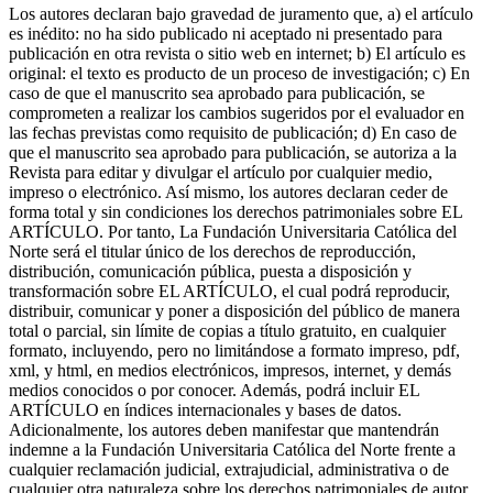
Los autores declaran bajo gravedad de juramento que, a) el artículo
es inédito: no ha sido publicado ni aceptado ni presentado para
publicación en otra revista o sitio web en internet; b) El artículo es
original: el texto es producto de un proceso de investigación; c) En
caso de que el manuscrito sea aprobado para publicación, se
comprometen a realizar los cambios sugeridos por el evaluador en
las fechas previstas como requisito de publicación; d) En caso de
que el manuscrito sea aprobado para publicación, se autoriza a la
Revista para editar y divulgar el artículo por cualquier medio,
impreso o electrónico. Así mismo, los autores declaran ceder de
forma total y sin condiciones los derechos patrimoniales sobre EL
ARTÍCULO. Por tanto, La Fundación Universitaria Católica del
Norte será el titular único de los derechos de reproducción,
distribución, comunicación pública, puesta a disposición y
transformación sobre EL ARTÍCULO, el cual podrá reproducir,
distribuir, comunicar y poner a disposición del público de manera
total o parcial, sin límite de copias a título gratuito, en cualquier
formato, incluyendo, pero no limitándose a formato impreso, pdf,
xml, y html, en medios electrónicos, impresos, internet, y demás
medios conocidos o por conocer. Además, podrá incluir EL
ARTÍCULO en índices internacionales y bases de datos.
Adicionalmente, los autores deben manifestar que mantendrán
indemne a la Fundación Universitaria Católica del Norte frente a
cualquier reclamación judicial, extrajudicial, administrativa o de
cualquier otra naturaleza sobre los derechos patrimoniales de autor