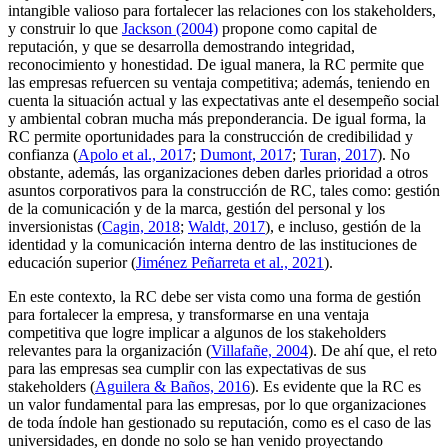
intangible valioso para fortalecer las relaciones con los
stakeholders
,
y construir lo que
Jackson (2004)
propone como capital de
reputación, y que se desarrolla demostrando integridad,
reconocimiento y honestidad. De igual manera, la RC permite que
las empresas refuercen su ventaja competitiva; además, teniendo en
cuenta la situación actual y las expectativas ante el desempeño social
y ambiental cobran mucha más preponderancia. De igual forma, la
RC permite oportunidades para la construcción de credibilidad y
confianza (
Apolo et al., 2017
;
Dumont, 2017
;
Turan, 2017
). No
obstante, además, las organizaciones deben darles prioridad a otros
asuntos corporativos para la construcción de RC, tales como: gestión
de la comunicación y de la marca, gestión del personal y los
inversionistas (
Cagin, 2018
;
Waldt, 2017
), e incluso, gestión de la
identidad y la comunicación interna dentro de las instituciones de
educación superior (
Jiménez Peñarreta et al., 2021
).
En este contexto, la RC debe ser vista como una forma de gestión
para fortalecer la empresa, y transformarse en una ventaja
competitiva que logre implicar a algunos de los
stakeholders
relevantes para la organización (
Villafañe, 2004
). De ahí que, el reto
para las empresas sea cumplir con las expectativas de sus
stakeholders
(
Aguilera & Baños, 2016
). Es evidente que la RC es
un valor fundamental para las empresas, por lo que organizaciones
de toda índole han gestionado su reputación, como es el caso de las
universidades, en donde no solo se han venido proyectando