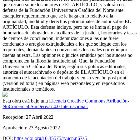
que recaen sobre los autores de EL ARTÍCULO, y saldrán en
defensa de la Fundación Universitaria Católica del Norte ante
cualquier requerimiento que se le haga en lo relativo a la
originalidad, ineditud y derechos patrimoniales de autor sobre EL
ARTÍCULO. Esta defensa incluye, pero no se limita al pago de
honorarios de abogados y auxiliares de la justicia, honorarios y tasas
de centros de conciliación, indemnizaciones a las que fuere
condenado o arreglos extrajudiciales a los que se llegue con los
requirentes, demandantes o convocantes los cuales correrán por
cuenta nuestra. Las opiniones o juicios emitidos por los autores no
comprometen la filosofía institucional. Que, la Fundación
Universitaria Católica del Norte, según sus políticas editoriales,
autoriza el autoarchivado o depósito de EL ARTÍCULO en el
momento de la aceptación del trabajo y en su versión post print
(versión editorial) en páginas web personales y en repositorios
institucionales o temáticos.
Esta obra está bajo una
Licencia Creative Commons Atribución-
NoComercial-SinDerivar 4.0 Internacional.
Recepción:
27 Abril 2022
Aprobación:
23 Agosto 2022
DOI:
https://doi.org/10.35575/rvucn.n67a5