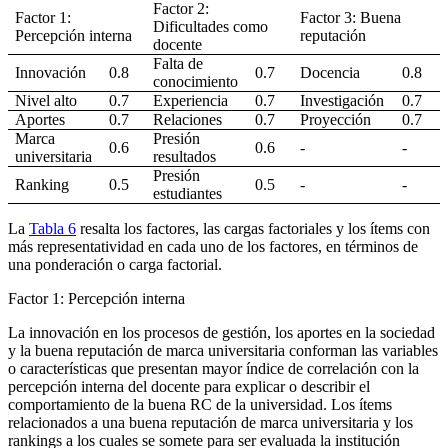
Factor 2:
Factor 1:
Factor 3: Buena
Dificultades como
Percepción interna
reputación
docente
Falta de
Innovación
0.8
0.7
Docencia
0.8
conocimiento
Nivel alto
0.7
Experiencia
0.7
Investigación
0.7
Aportes
0.7
Relaciones
0.7
Proyección
0.7
Marca
Presión
0.6
0.6
-
-
universitaria
resultados
Presión
Ranking
0.5
0.5
-
-
estudiantes
La
Tabla 6
resalta los factores, las cargas factoriales y los ítems con
más representatividad en cada uno de los factores, en términos de
una ponderación o carga factorial.
Factor 1: Percepción interna
La innovación en los procesos de gestión, los aportes en la sociedad
y la buena reputación de marca universitaria conforman las variables
o características que presentan mayor índice de correlación con la
percepción interna del docente para explicar o describir el
comportamiento de la buena RC de la universidad. Los ítems
relacionados a una buena reputación de marca universitaria y los
rankings a los cuales se somete para ser evaluada la institución