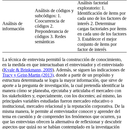
Análisis factorial
exploratorio: 1.
Análisis de códigos y
Identificación de ítems por
subcódigos: 1.
cada uno de los factores de
Coocurrencia de
Análisis de
interés 2. Determinar
códigos 2.
información
cargas factoriales por ítems
Preponderancia de
en cada uno de los factores
códigos 3. Redes
3. Establecer el mejor
semánticas
conjunto de ítems por
factor de interés
La técnica de entrevista permitió la construcción de conocimiento,
en la medida en que interactuaban el entrevistador y el entrevistado
(
Kvale & Brinkmann, 2009
). Además, se siguen las indicaciones de
Tracy y Geist-Martin (2013)
, donde a partir de un propósito y
estructura determinada se logra la mayor información, que sirve de
aporte a la pregunta de investigación, la cual pretendía identificar la
manera cómo se planeaba, ejecutaba y articulaba el mercadeo con
los
stakeholders
y, especialmente, con los docentes; así mismo, las
principales variables estudiadas fueron mercadeo educativo o
institucional, mercadeo relacional y la reputación corporativa. De la
misma manera, le permite al entrevistador conocer y aprender del
tema en cuestión y de comprender los fenómenos que ocurren, ya
que las entrevistas ofrecen la alternativa de reflexionar y descubrir
aspectos que quizá no se habían contemplado en la investigación