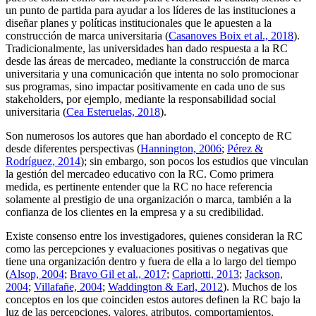
un punto de partida para ayudar a los líderes de las instituciones a
diseñar planes y políticas institucionales que le apuesten a la
construcción de marca universitaria (
Casanoves Boix et al., 2018
).
Tradicionalmente, las universidades han dado respuesta a la RC
desde las áreas de mercadeo, mediante la construcción de marca
universitaria y una comunicación que intenta no solo promocionar
sus programas, sino impactar positivamente en cada uno de sus
stakeholders
, por ejemplo, mediante la responsabilidad social
universitaria (
Cea Esteruelas, 2018
).
Son numerosos los autores que han abordado el concepto de RC
desde diferentes perspectivas (
Hannington, 2006
;
Pérez &
Rodríguez, 2014
); sin embargo, son pocos los estudios que vinculan
la gestión del mercadeo educativo con la RC. Como primera
medida, es pertinente entender que la RC no hace referencia
solamente al prestigio de una organización o marca, también a la
confianza de los clientes en la empresa y a su credibilidad.
Existe consenso entre los investigadores, quienes consideran la RC
como las percepciones y evaluaciones positivas o negativas que
tiene una organización dentro y fuera de ella a lo largo del tiempo
(
Alsop, 2004
;
Bravo Gil et al., 2017
;
Capriotti, 2013
;
Jackson,
2004
;
Villafañe, 2004
;
Waddington & Earl, 2012
). Muchos de los
conceptos en los que coinciden estos autores definen la RC bajo la
luz de las percepciones, valores, atributos, comportamientos,