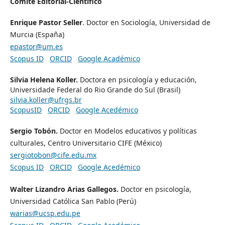
Comité Editorial-Científico
Enrique Pastor Seller
. Doctor en Sociología, Universidad de
Murcia (España)
epastor@um.es
Scopus ID
ORCID
Google Académico
Silvia Helena Koller.
Doctora en psicología y educación,
Universidade Federal do Rio Grande do Sul (Brasil)
silvia.koller@ufrgs.br
ScopusID
ORCID
Google Acedémico
Sergio Tobón.
Doctor en Modelos educativos y políticas
culturales, Centro Universitario CIFE (México)
sergiotobon@cife.edu.mx
Scopus ID
ORCID
Google Acedémico
Walter Lizandro Arias Gallegos.
Doctor en psicología,
Universidad Católica San Pablo (Perú)
warias@ucsp.edu.pe