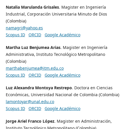
Natalia Marulanda Grisales
. Magister en Ingeniería
Industrial, Corporación Universitaria Minuto de Dios
(Colombia)
namagri@yahoo.es
Scopus ID
ORCID
Google Académico
Martha Luz Benjumea Arias
. Magister en Ingeniería
Administrativa, Instituto Tecnológico Metropolitano
(Colombia)
marthabenjumea@itm.edu.co
Scopus ID
ORCID
Google Académico
Luz Alexandra Montoya Restrepo
. Doctora en Ciencias
Económicas, Universidad Nacional de Colombia (Colombia)
lamontoyar@unal.edu.co
Scopus ID
ORCID
Google Académico
Jorge Ariel Franco López
. Magister en Administración,
Instituto Tecnológico Metropolitano (Colombia)