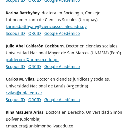
Scopus ID
ORCID
Google Acedémico
Karina Batthyány.
doctora en Sociología, Consejo
Latinoamericano de Ciencias Sociales (Uruguay)
karina.batthyany@cienciassociales.edu.uy
Scopus ID
ORCID
Google Acedémico
Julio Abel Calderón Cockburn.
Doctor en ciencias sociales,
Universidad Nacional Mayor de San Marcos (UNMSM) (Perú)
jcalderonc@unmsm.edu.pe
Scopus ID
ORCID
Google Acedémico
Carlos M. Vilas.
Doctor en ciencias jurídicas y sociales,
Universidad Nacional de Lanús (Argentina)
cvilas@unla.edu.ar
Scopus ID
ORCID
Google Acedémico
Rina Mazuera Arias
. Doctora en Derecho, Universidad Simón
Bolívar (Colombia)
r.mazuera@unisimonbolivar.edu.co