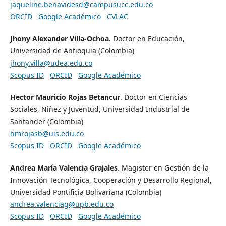
jaqueline.benavidesd@campusucc.edu.co
ORCID
Google Académico
CVLAC
Jhony Alexander Villa-Ochoa
. Doctor en Educación,
Universidad de Antioquia (Colombia)
jhony.villa@udea.edu.co
Scopus ID
ORCID
Google Académico
Hector Mauricio Rojas Betancur
. Doctor en Ciencias
Sociales, Niñez y Juventud, Universidad Industrial de
Santander (Colombia)
hmrojasb@uis.edu.co
Scopus ID
ORCID
Google Académico
Andrea María Valencia Grajales
. Magister en Gestión de la
Innovación Tecnológica, Cooperación y Desarrollo Regional,
Universidad Pontificia Bolivariana (Colombia)
andrea.valenciag@upb.edu.co
Scopus ID
ORCID
Google Académico