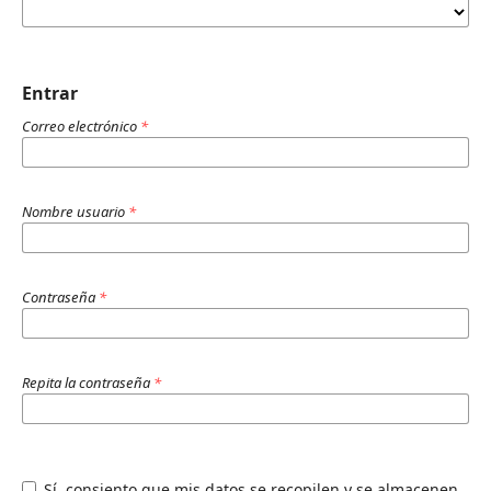
Entrar
Correo electrónico
*
Nombre usuario
*
Contraseña
*
Repita la contraseña
*
Sí, consiento que mis datos se recopilen y se almacenen