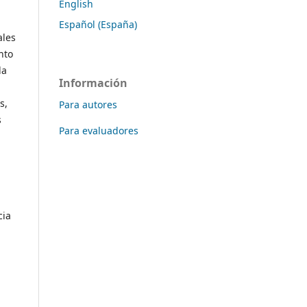
English
Español (España)
ales
nto
la
Información
s,
Para autores
s
Para evaluadores
cia