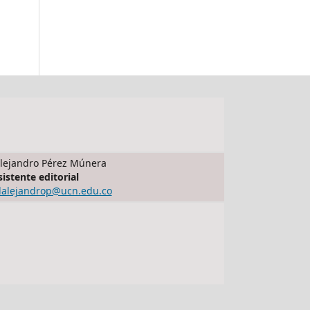
lejandro Pérez Múnera
sistente editorial
dalejandrop@ucn.edu.co