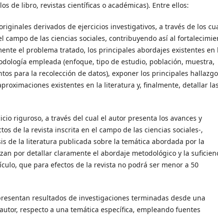
os de libro, revistas científicas o académicas). Entre ellos:
riginales derivados de ejercicios investigativos, a través de los cu
 campo de las ciencias sociales, contribuyendo así al fortalecimie
mente el problema tratado, los principales abordajes existentes en 
etodología empleada (enfoque, tipo de estudio, población, muestra,
tos para la recolección de datos), exponer los principales hallazgo
oximaciones existentes en la literatura y, finalmente, detallar la
icio riguroso, a través del cual el autor presenta los avances y
os de la revista inscrita en el campo de las ciencias sociales-,
sis de la literatura publicada sobre la temática abordada por la
izan por detallar claramente el abordaje metodológico y la suficien
tículo, que para efectos de la revista no podrá ser menor a 50
presentan resultados de investigaciones terminadas desde una
el autor, respecto a una temática específica, empleando fuentes