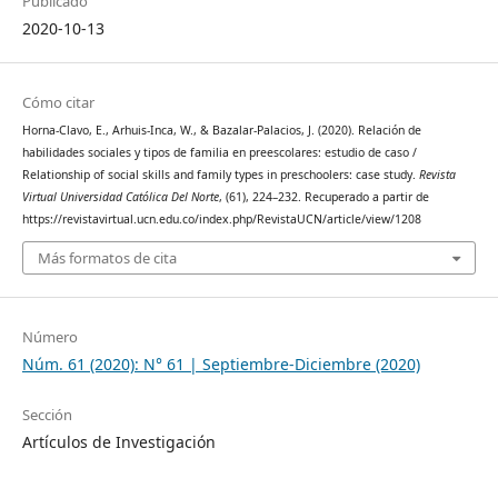
Publicado
2020-10-13
Cómo citar
Horna-Clavo, E., Arhuis-Inca, W., & Bazalar-Palacios, J. (2020). Relación de
habilidades sociales y tipos de familia en preescolares: estudio de caso /
Relationship of social skills and family types in preschoolers: case study.
Revista
Virtual Universidad Católica Del Norte
, (61), 224–232. Recuperado a partir de
https://revistavirtual.ucn.edu.co/index.php/RevistaUCN/article/view/1208
Más formatos de cita
Número
Núm. 61 (2020): N° 61 | Septiembre-Diciembre (2020)
Sección
Artículos de Investigación