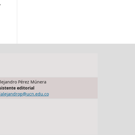
,
lejandro Pérez Múnera
sistente editorial
dalejandrop@ucn.edu.co