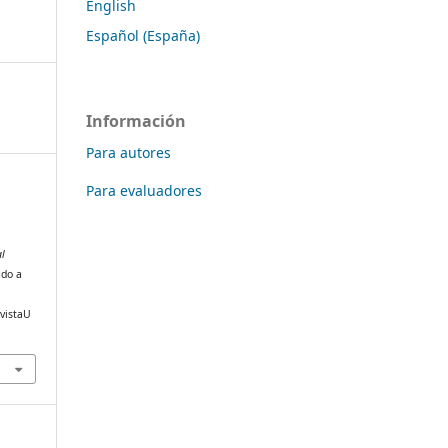
English
Español (España)
Información
Para autores
Para evaluadores
al
ado a
evistaU