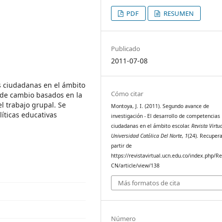
PDF
RESUMEN
Publicado
2011-07-08
as ciudadanas en el ámbito
Cómo citar
 de cambio basados en la
l trabajo grupal. Se
Montoya, J. I. (2011). Segundo avance de
íticas educativas
investigación - El desarrollo de competencias
ciudadanas en el ámbito escolar.
Revista Virtu
Universidad Católica Del Norte
,
1
(24). Recuper
partir de
https://revistavirtual.ucn.edu.co/index.php/R
CN/article/view/138
Más formatos de cita
Número