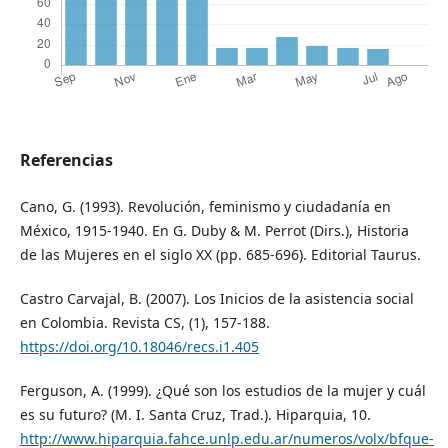
Referencias
Cano, G. (1993). Revolución, feminismo y ciudadanía en
México, 1915-1940. En G. Duby & M. Perrot (Dirs.), Historia
de las Mujeres en el siglo XX (pp. 685-696). Editorial Taurus.
Castro Carvajal, B. (2007). Los Inicios de la asistencia social
en Colombia. Revista CS, (1), 157-188.
https://doi.org/10.18046/recs.i1.405
Ferguson, A. (1999). ¿Qué son los estudios de la mujer y cuál
es su futuro? (M. I. Santa Cruz, Trad.). Hiparquia, 10.
http://www.hiparquia.fahce.unlp.edu.ar/numeros/volx/bfque-