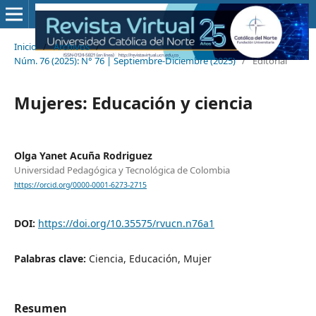
Inicio
/
Archivos
/
Núm. 76 (2025): N° 76 | Septiembre-Diciembre (2025)
/
Editorial
Mujeres: Educación y ciencia
Olga Yanet Acuña Rodriguez
Universidad Pedagógica y Tecnológica de Colombia
https://orcid.org/0000-0001-6273-2715
DOI:
https://doi.org/10.35575/rvucn.n76a1
Palabras clave:
Ciencia, Educación, Mujer
Resumen