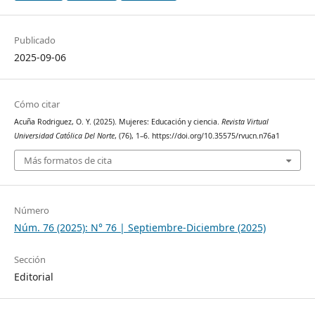
Publicado
2025-09-06
Cómo citar
Acuña Rodriguez, O. Y. (2025). Mujeres: Educación y ciencia.
Revista Virtual
Universidad Católica Del Norte
, (76), 1–6. https://doi.org/10.35575/rvucn.n76a1
Más formatos de cita
Número
Núm. 76 (2025): N° 76 | Septiembre-Diciembre (2025)
Sección
Editorial