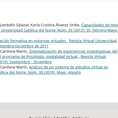
Londoño Salazar, Karla Cristina Álvarez Uribe,
Capacidades de neg
l Universidad Católica del Norte: Núm. 35 (2012): 35, Febrero-Mayo
gación formativa en entornos virtuales
,
Revista Virtual Universidad
eptiembre-Diciembre de 2011
o Cardona Marín,
Sistematización de experiencias investigativas del
l programa de Psicología, modalidad virtual
,
Revista Virtual
2010): Septiembre - Diciembre
o Cardona Marín,
Análisis de un sistema de estudios virtual en
tólica del Norte: Núm. 30 (2010): Mayo -Agosto