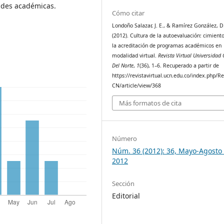
ades académicas.
Cómo citar
Londoño Salazar, J. E., & Ramírez González, D
(2012). Cultura de la autoevaluación: cimient
la acreditación de programas académicos en
modalidad virtual.
Revista Virtual Universidad 
Del Norte
,
1
(36), 1–6. Recuperado a partir de
https://revistavirtual.ucn.edu.co/index.php/R
CN/article/view/368
Más formatos de cita
Número
Núm. 36 (2012): 36, Mayo-Agosto
2012
Sección
Editorial