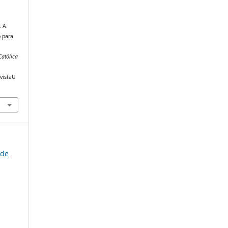
. A.
o para
Católica
evistaU
 de