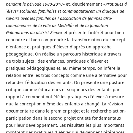
pendant le période 1980-2010
» et, deuxièmement «
Pratiques d
´élever scolaires, familiales et communautaires: un dialogue de
savoirs avec les familles de l´association de femmes afro-
colombiennes de la ville de Medellín et de la fondation
Golondrinas du district 8ème
» et présente l´intérêt pour bien
connaitre et bien comprendre la transformation du concept
d´enfance et pratiques d´élever d´après un approche
pédagogique. On réalise un parcours historique à travers
de trois sujets : des enfances, pratiques d´élever et
pratiques pédagogiques et, au même temps, on infère la
relation entre les trois concepts comme une alternative pour
refonder l´éducation des enfants. On présente une posture
critique comme éducateurs et soigneurs des enfants par
rapport à comment ont été les pratiques d´élever à mesure
que la conception même des enfants a changé. La révision
documentaire dans le premier projet et la recherche-action-
participation dans le second projet ont été fondamentaux
pour leur développement. Les résultats les plus importants
montrent des pratiques d´élever qui deviennent références