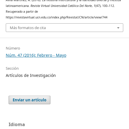
Ávila Martínez, A. (2016). La filosofía intercultural y la identidad diversa y mestiza
latinoamericana.
Revista Virtual Universidad Católica Del Norte
,
1
(47), 100–112.
Recuperado a partir de
https://revistavirtual.ucn.edu.co/index.php/RevistaUCN/article/view/744
Más formatos de cita
Número
Núm. 47 (2016): Febrero - Mayo
Sección
Artículos de Investigación
Enviar un artículo
Idioma