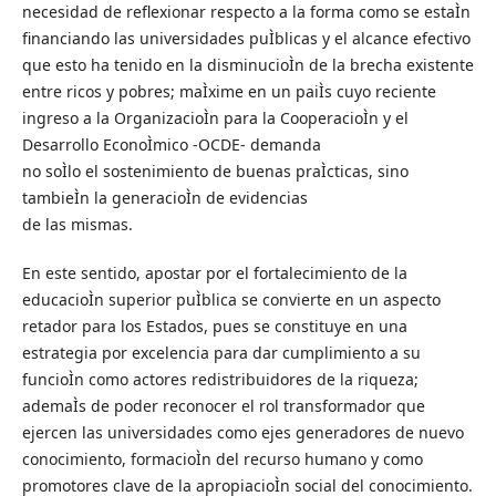
necesidad de reflexionar respecto a la forma como se estaÌn
financiando las universidades puÌblicas y el alcance efectivo
que esto ha tenido en la disminucioÌn de la brecha existente
entre ricos y pobres; maÌxime en un paiÌs cuyo reciente
ingreso a la OrganizacioÌn para la CooperacioÌn y el
Desarrollo EconoÌmico -OCDE- demanda
no soÌlo el sostenimiento de buenas praÌcticas, sino
tambieÌn la generacioÌn de evidencias
de las mismas.
En este sentido, apostar por el fortalecimiento de la
educacioÌn superior puÌblica se convierte en un aspecto
retador para los Estados, pues se constituye en una
estrategia por excelencia para dar cumplimiento a su
funcioÌn como actores redistribuidores de la riqueza;
ademaÌs de poder reconocer el rol transformador que
ejercen las universidades como ejes generadores de nuevo
conocimiento, formacioÌn del recurso humano y como
promotores clave de la apropiacioÌn social del conocimiento.