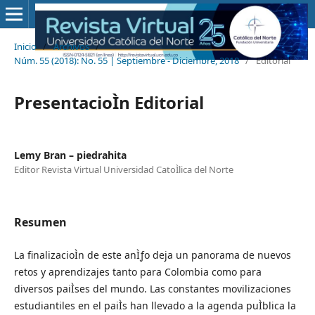
Inicio
/
Archivos
/
Núm. 55 (2018): No. 55 | Septiembre - Diciembre, 2018
/
Editorial
PresentacioÌn Editorial
Lemy Bran – piedrahita
Editor Revista Virtual Universidad CatoÌlica del Norte
Resumen
La finalizacioÌn de este anÌƒo deja un panorama de nuevos
retos y aprendizajes tanto para Colombia como para
diversos paiÌses del mundo. Las constantes movilizaciones
estudiantiles en el paiÌs han llevado a la agenda puÌblica la