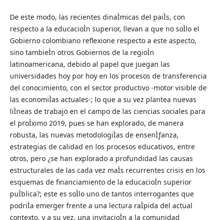
De este modo, las recientes dinaÌmicas del paiÌs, con
respecto a la educacioÌn superior, llevan a que no soÌlo el
Gobierno colombiano reflexione respecto a este aspecto,
sino tambieÌn otros Gobiernos de la regioÌn
latinoamericana, debido al papel que juegan las
universidades hoy por hoy en los procesos de transferencia
del conocimiento, con el sector productivo -motor visible de
las economiÌas actuales-; lo que a su vez plantea nuevas
liÌneas de trabajo en el campo de las ciencias sociales para
el proÌximo 2019, pues se han explorado, de manera
robusta, las nuevas metodologiÌas de ensenÌƒanza,
estrategias de calidad en los procesos educativos, entre
otros, pero ¿se han explorado a profundidad las causas
estructurales de las cada vez maÌs recurrentes crisis en los
esquemas de financiamiento de la educacioÌn superior
puÌblica?; este es soÌlo uno de tantos interrogantes que
podriÌa emerger frente a una lectura raÌpida del actual
contexto, y a su vez, una invitacioÌn a la comunidad