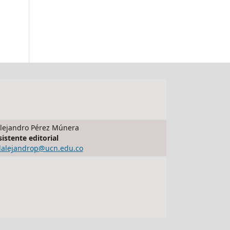
lejandro Pérez Múnera
sistente editorial
dalejandrop@ucn.edu.co