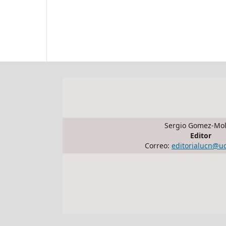
Sergio Gomez-Mol
Editor
Correo:
editorialucn@u