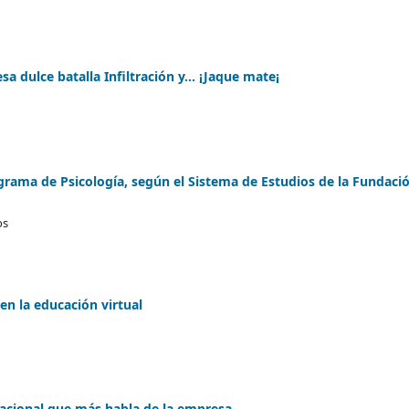
a dulce batalla Infiltración y... ¡Jaque mate¡
grama de Psicología, según el Sistema de Estudios de la Fundaci
os
n la educación virtual
cacional que más habla de la empresa