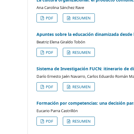
Ana Carolina Sánchez Rave
PDF
RESUMEN
Apuntes sobre la educación dinamizada desde l
Beatriz Elena Giraldo Tobón
PDF
RESUMEN
Sistema de Investigación FUCN: itinerario de d
Darío Ernesto Jaén Navarro, Carlos Eduardo Román M
PDF
RESUMEN
Formación por competencias: una decisión par
Eucario Parra Castrillón
PDF
RESUMEN