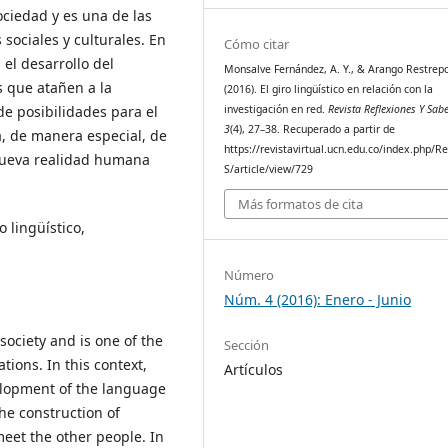
ociedad y es una de las
sociales y culturales. En
Cómo citar
 el desarrollo del
Monsalve Fernández, A. Y., & Arango Restrepo,
s que atañen a la
(2016). El giro lingüístico en relación con la
investigación en red.
Revista Reflexiones Y Sab
de posibilidades para el
3
(4), 27–38. Recuperado a partir de
a, de manera especial, de
https://revistavirtual.ucn.edu.co/index.php/R
 nueva realidad humana
S/article/view/729
Más formatos de cita
 lingüístico,
Número
Núm. 4 (2016): Enero - Junio
ociety and is one of the
Sección
tions. In this context,
Artículos
elopment of the language
the construction of
meet the other people. In