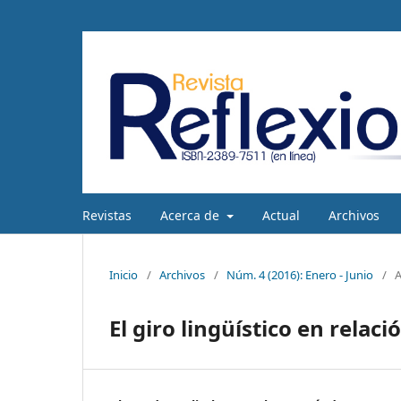
Revistas
Acerca de
Actual
Archivos
Inicio
/
Archivos
/
Núm. 4 (2016): Enero - Junio
/
A
El giro lingüístico en relac