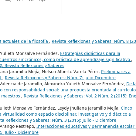
 actuales de la filosofía
,
Revista Reflexiones y Saberes: Núm. 8 (20
 Yulieth Monsalve Fernández,
Estrategias didácticas para la
ncuentros sincrónicos, como práctica de aprendizaje significativo
,
3): Revista Reflexiones y Saberes
ana Jaramillo Mejía, Nelson Alberto Varela Pérez,
Preliminares a
nt
,
Revista Reflexiones y Saberes: Núm. 7: Julio-Diciembre
Valencia de Jaramillo, Alexandra Yulieth Monsalve Fernández,
De l
 con responsabilidad social: una propuesta orientada al currículo 
e maestros
,
Revista Reflexiones y Saberes: Vol. 2 Núm. 2 (2015): Ene
ulieth Monsalve Fernández, Leydy Jhuliana Jaramillo Mejía,
Cinco
 virtualidad como espacio disciplinar, investigativo y didáctico a
ta Reflexiones y Saberes: Núm. 3 (2015): Julio - Diciembre
 Arango Restrepo,
Interacciones educativas y permanencia escolar
5: Julio - Diciembre