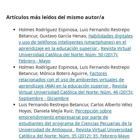
Artículos más leídos del mismo autor/a
Holmes Rodríguez Espinosa, Luis Fernando Restrepo
Betancur, Gustavo García Henao,
Habilidades digitales
y uso de teléfonos inteligentes (smartphones) en el
aprendizaje en la educación superior
,
Revista Virtual
Universidad Católica del Norte: Núm. 50 (2017):
Febrero - Mayo
Holmes Rodríguez Espinosa, Luis Fernando Restrepo
Betancur, Mónica Botero Aguirre,
Factores
relacionados con el uso de ambientes virtuales de
aprendizaje (AVA) en la educación superior
,
Revista
Virtual Universidad Católica del Norte: Núm. 46 (2015):
Septiembre - Diciembre
Luis Fernando Restrepo Betancur, Carlos Alberto Vélez
Hoyos, Daniela Mejía Ruiz,
Percepción sobre
emprendimiento empresarial por parte de
estudiantes del programa de Ciencias Pecuarias de la
Universidad de Antioquia
,
Revista Virtual Universidad
Católica del Norte: Núm. 35 (2012): 35, Febrero-Mayo