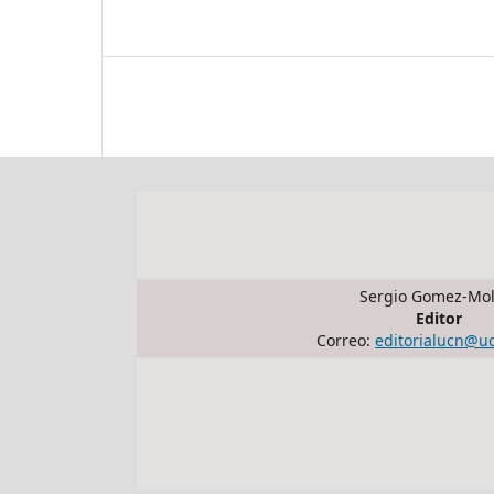
Sergio Gomez-Mol
Editor
Correo:
editorialucn@u