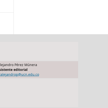
lejandro Pérez Múnera
sistente editorial
dalejandrop@ucn.edu.co