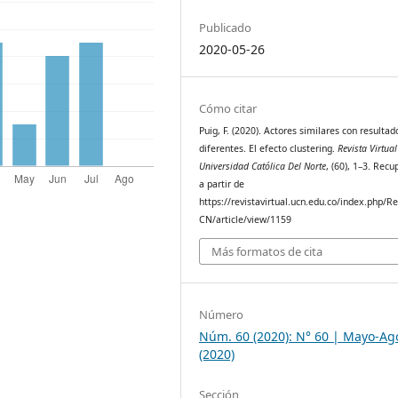
Publicado
2020-05-26
Cómo citar
Puig, F. (2020). Actores similares con resultad
diferentes. El efecto clustering.
Revista Virtual
Universidad Católica Del Norte
, (60), 1–3. Rec
a partir de
https://revistavirtual.ucn.edu.co/index.php/R
CN/article/view/1159
Más formatos de cita
Número
Núm. 60 (2020): N° 60 | Mayo-Ag
(2020)
Sección