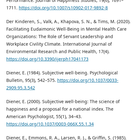
Performance. Journal of Happiness Studies, 19(6), 1691–
1711.
https://doi.org/10.1007/s10902-017-9892-8
Der Kinderen, S., Valk, A., Khapova, S. N., & Tims, M. (2020).
Facilitating Eudaimonic Well-Being in Mental Health Care
Organizations: The Role of Servant Leadership and
Workplace Civility Climate. International Journal of
Environmental Research and Public Health, 17(4).
https://doi.org/10.3390/ijerph17041173
Diener, E. (1984). Subjective well-being. Psychological
Bulletin, 95(3), 542–575.
https://doi.org/10.1037/0033-
2909.95.3.542
Diener, E. (2000). Subjective well-being: The science of
happiness and a proposal for a national index. The
American Psychologist, 55(1), 34–43.
https://doi.org/10.1037/0003-066X.55.1.34
Diener, E., Emmons, R. A., Larsen, R. J., & Griffin, S. (1985).