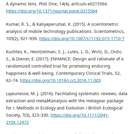
A dynamic lens. PloS One, 14(4), artículo e0215564.
https://doi.org/10.1371/journal.pone.0215564
Kumar, R. S., & Kaliyaperumal, K. (2015). A scientometric
analysis of mobile technology publications. Scientometrics,
105(2), 921–939.
https://doi.org/10.1007/s11192-015-1710-7
Kushlev, K., Heintzelman, S. J., Lutes, L. D., Wirtz, D., Oishi,
S., & Diener, E. (2017). ENHANCE: Design and rationale of a
randomized controlled trial for promoting enduring
happiness & well-being. Contemporary Clinical Trials, 52,
62–74.
https://doi.org/10.1016/j.cct.2016.11.003
Lajeunesse, M. J. (2016). Facilitating systematic reviews, data
extraction and metaâ€analysis with the metagear package
for r. Methods in Ecology and Evolution / British Ecological
Society, 7(3), 323–330.
https://doi.org/10.1111/2041-
210X.12472