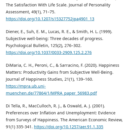
The Satisfaction With Life Scale. Journal of Personality
Assessment, 49(1), 71–75.
https://doi.org/10.1207/s15327752jpa4901_13
Diener, E., Suh, E. M., Lucas, R. E., & Smith, H. L. (1999).
Subjective well-being: Three decades of progress.
Psychological Bulletin, 125(2), 276–302.
https://doi.org/10.1037/0033-2909.125.2.276
DiMaria, C. H., Peroni, C., & Sarracino, F. (2020). Happiness
Matters: Productivity Gains from Subjective Well-Being.
Journal of Happiness Studies, 21(1), 139–160.
https://mpra.ub.uni-
muenchen.de/77864/1/MPRA_paper_56983.pdf
Di Tella, R., MacCulloch, R. J., & Oswald, A. J. (2001).
Preferences over Inflation and Unemployment: Evidence
from Surveys of Happiness. The American Economic Review,
91(1) 335-341.
https://doi.org/10.1257/aer.91.1.335