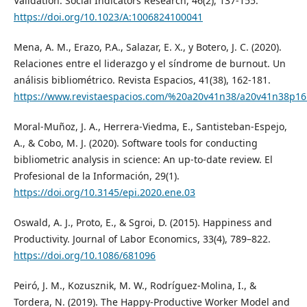
Validation. Social Indicators Research, 46(2), 137-155.
https://doi.org/10.1023/A:1006824100041
Mena, A. M., Erazo, P.A., Salazar, E. X., y Botero, J. C. (2020).
Relaciones entre el liderazgo y el síndrome de burnout. Un
análisis bibliométrico. Revista Espacios, 41(38), 162-181.
https://www.revistaespacios.com/%20a20v41n38/a20v41n38p16
Moral-Muñoz, J. A., Herrera-Viedma, E., Santisteban-Espejo,
A., & Cobo, M. J. (2020). Software tools for conducting
bibliometric analysis in science: An up-to-date review. El
Profesional de la Información, 29(1).
https://doi.org/10.3145/epi.2020.ene.03
Oswald, A. J., Proto, E., & Sgroi, D. (2015). Happiness and
Productivity. Journal of Labor Economics, 33(4), 789–822.
https://doi.org/10.1086/681096
Peiró, J. M., Kozusznik, M. W., Rodríguez-Molina, I., &
Tordera, N. (2019). The Happy-Productive Worker Model and