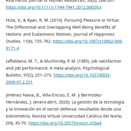
Asia Pacific Journal of Human Resources, 50(3), 268-287.
https://doi.org/10.1111/j.1744-7941.2012.00029.x
Huta, V., & Ryan, R. M. (2010). Pursuing Pleasure or Virtue:
The Differential and Overlapping Well-Being Benefits of
Hedonic and Eudaimonic Motives. Journal of Happiness
Studies, 11(6), 735–762.
https://doi.org/10.1007/s10902-009-
9171-4
Iaffaldano, M. T., & Muchinsky, P. M. (1985). Job satisfaction
and job performance: A meta-analysis. Psychological
Bulletin, 97(2), 251–273.
https://doi.org/10.1037/0033-
2909.97.2.251
Jiménez-Navia, B., Villa-Enciso, E. M. y Bermúdez-
Hernández, J. (enero-abril, 2020). La gestión de la tecnología
y la innovación en el sector defensa: resultados desde una
bibliometría. Revista Virtual Universidad Católica del Norte,
(59), 45-70.
https://doi.org/10.35575/rvucn.n59a4