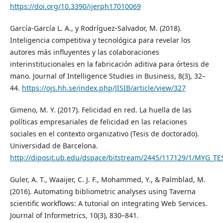
https://doi.org/10.3390/ijerph17010069
García-García L. A., y Rodríguez-Salvador, M. (2018).
Inteligencia competitiva y tecnológica para revelar los
autores más influyentes y las colaboraciones
interinstitucionales en la fabricación aditiva para órtesis de
mano. Journal of Intelligence Studies in Business, 8(3), 32–
44.
https://ojs.hh.se/index.php/JISIB/article/view/327
Gimeno, M. Y. (2017). Felicidad en red. La huella de las
políticas empresariales de felicidad en las relaciones
sociales en el contexto organizativo (Tesis de doctorado).
Universidad de Barcelona.
http://diposit.ub.edu/dspace/bitstream/2445/117129/1/MYG_TE
Guler, A. T., Waaijer, C. J. F., Mohammed, Y., & Palmblad, M.
(2016). Automating bibliometric analyses using Taverna
scientific workflows: A tutorial on integrating Web Services.
Journal of Informetrics, 10(3), 830–841.