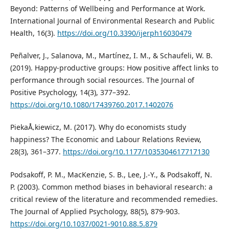
Beyond: Patterns of Wellbeing and Performance at Work.
International Journal of Environmental Research and Public
Health, 16(3).
https://doi.org/10.3390/ijerph16030479
Peñalver, J., Salanova, M., Martínez, I. M., & Schaufeli, W. B.
(2019). Happy-productive groups: How positive affect links to
performance through social resources. The Journal of
Positive Psychology, 14(3), 377–392.
https://doi.org/10.1080/17439760.2017.1402076
PiekaÅ‚kiewicz, M. (2017). Why do economists study
happiness? The Economic and Labour Relations Review,
28(3), 361–377.
https://doi.org/10.1177/1035304617717130
Podsakoff, P. M., MacKenzie, S. B., Lee, J.-Y., & Podsakoff, N.
P. (2003). Common method biases in behavioral research: a
critical review of the literature and recommended remedies.
The Journal of Applied Psychology, 88(5), 879-903.
https://doi.org/10.1037/0021-9010.88.5.879