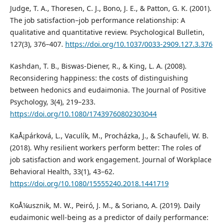
Judge, T. A., Thoresen, C. J., Bono, J. E., & Patton, G. K. (2001).
The job satisfaction–job performance relationship: A
qualitative and quantitative review. Psychological Bulletin,
127(3), 376–407.
https://doi.org/10.1037/0033-2909.127.3.376
Kashdan, T. B., Biswas-Diener, R., & King, L. A. (2008).
Reconsidering happiness: the costs of distinguishing
between hedonics and eudaimonia. The Journal of Positive
Psychology, 3(4), 219–233.
https://doi.org/10.1080/17439760802303044
KaÅ¡párková, L., Vaculík, M., Procházka, J., & Schaufeli, W. B.
(2018). Why resilient workers perform better: The roles of
job satisfaction and work engagement. Journal of Workplace
Behavioral Health, 33(1), 43–62.
https://doi.org/10.1080/15555240.2018.1441719
KoÅ¼usznik, M. W., Peiró, J. M., & Soriano, A. (2019). Daily
eudaimonic well-being as a predictor of daily performance: