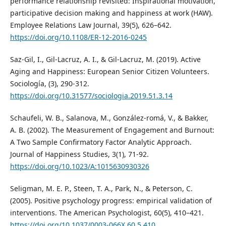
performance relationship revisited: Inspirational motivation,
participative decision making and happiness at work (HAW).
Employee Relations Law Journal, 39(5), 626–642.
https://doi.org/10.1108/ER-12-2016-0245
Saz-Gil, I., Gil-Lacruz, A. I., & Gil-Lacruz, M. (2019). Active
Aging and Happiness: European Senior Citizen Volunteers.
Sociología, (3), 290-312.
https://doi.org/10.31577/sociologia.2019.51.3.14
Schaufeli, W. B., Salanova, M., González-romá, V., & Bakker,
A. B. (2002). The Measurement of Engagement and Burnout:
A Two Sample Confirmatory Factor Analytic Approach.
Journal of Happiness Studies, 3(1), 71-92.
https://doi.org/10.1023/A:1015630930326
Seligman, M. E. P., Steen, T. A., Park, N., & Peterson, C.
(2005). Positive psychology progress: empirical validation of
interventions. The American Psychologist, 60(5), 410–421.
https://doi.org/10.1037/0003-066X.60.5.410