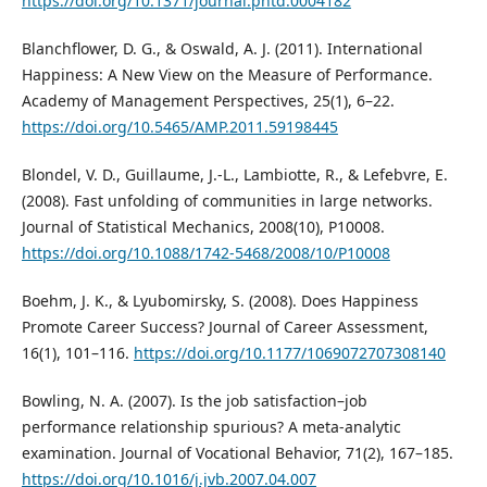
https://doi.org/10.1371/journal.pntd.0004182
Blanchflower, D. G., & Oswald, A. J. (2011). International
Happiness: A New View on the Measure of Performance.
Academy of Management Perspectives, 25(1), 6–22.
https://doi.org/10.5465/AMP.2011.59198445
Blondel, V. D., Guillaume, J.-L., Lambiotte, R., & Lefebvre, E.
(2008). Fast unfolding of communities in large networks.
Journal of Statistical Mechanics, 2008(10), P10008.
https://doi.org/10.1088/1742-5468/2008/10/P10008
Boehm, J. K., & Lyubomirsky, S. (2008). Does Happiness
Promote Career Success? Journal of Career Assessment,
16(1), 101–116.
https://doi.org/10.1177/1069072707308140
Bowling, N. A. (2007). Is the job satisfaction–job
performance relationship spurious? A meta-analytic
examination. Journal of Vocational Behavior, 71(2), 167–185.
https://doi.org/10.1016/j.jvb.2007.04.007