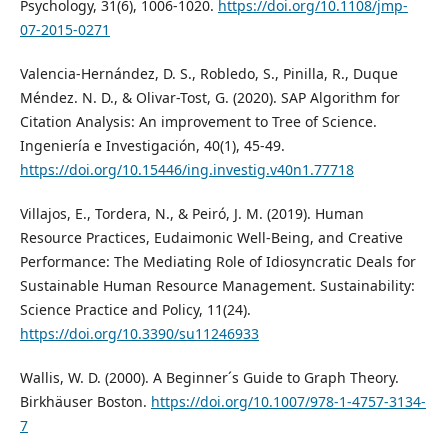
Psychology, 31(6), 1006-1020.
https://doi.org/10.1108/jmp-
07-2015-0271
Valencia-Hernández, D. S., Robledo, S., Pinilla, R., Duque
Méndez. N. D., & Olivar-Tost, G. (2020). SAP Algorithm for
Citation Analysis: An improvement to Tree of Science.
Ingeniería e Investigación, 40(1), 45-49.
https://doi.org/10.15446/ing.investig.v40n1.77718
Villajos, E., Tordera, N., & Peiró, J. M. (2019). Human
Resource Practices, Eudaimonic Well-Being, and Creative
Performance: The Mediating Role of Idiosyncratic Deals for
Sustainable Human Resource Management. Sustainability:
Science Practice and Policy, 11(24).
https://doi.org/10.3390/su11246933
Wallis, W. D. (2000). A Beginner´s Guide to Graph Theory.
Birkhäuser Boston.
https://doi.org/10.1007/978-1-4757-3134-
7