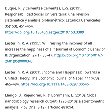
Duque, P., y Cervantes-Cervantes, L.-S. (2019).
Responsabilidad Social Universitaria: una revisión
sistemática y análisis bibliométrico. Estudios Gerenciales,
35(153), 451–464.
https://doi.org/10.18046/j.estger.2019.153.3389
Easterlin, R. A. (1995). Will raising the incomes of all
increase the happiness of all? Journal of Economic Behavior
& Organization, 27(1), 35–47.
https://doi.org/10.1016/0167-
2681(95)00003-B
Easterlin, R. A. (2001). Income and Happiness: Towards a
Unified Theory. The Economic Journal of Nepal, 111(473),
465–484.
https://doi.org/10.1111/1468-0297.00646
Elango, B., Rajendran, P., & Bornmann, L. (2013). Global
nanotribology research output (1996-2010): a scientometric
analysis. PloS One, 8(12), artículo e81094.