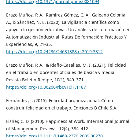
https://doi.org/10.1371/journal.pone.0081094
Erazo Muñoz, P. A., Ramírez Gómez, C. A., Galeano Colonia,
A., & Sánchez, N. E. (2020). La vigilancia científica como
apoyo a la gestión educativa.: Un análisis de la formación en
Automatización Industrial. Rutas De formación: Prácticas Y
Experiencias, 9, 21-35.
https://doi.org/10.24236/24631388.n.2019.3312
Erazo Muñoz, P. A., & Riaño-Casallas, M. I. (2021). Felicidad
en el trabajo en docentes oficiales de básica y media.
Revista Boletín Redipe, 10(1), 349–371.
https://doi.org/10.36260/rbr.v10i1.1187
Fernández, I. (2015). Felicidad organizacional. Cómo
construir felicidad en el trabajo. Ediciones B Chile S.A.
Fisher, C. D. (2010). Happiness at Work. International Journal
of Management Reviews, 12(4), 384–412.
https://doi.org/10.1111/j.1468-2370.2009.00270