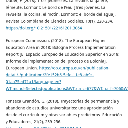
Dubet, F. (2018). Trois jeunesses. La révolte, la galère,
l’émeute. Lormont: Le bord de l’eau [Tres jóvenes. La
revuelta, la cocina, el motín. Lormont: el borde del agua].
Revista Colombiana de Ciencias Sociales, 10(1), 220-234.
https://doi.org/10.21501/22161201.3064
European Commission. (2018). The European Higher
Education Area in 2018: Bologna Process Implementation
Report [El Espacio Europeo de Educación Superior en 2018:
Informe de implementación del proceso de Bolonia].
European Union.
https://op.europa.eu/en/publication-
detail/-/publication/2fe152b6-5efe-11e8-ab9c-
01aa75ed71a1/language-en?
WT.mc_id=Selectedpublications&WT.ria_c=677&WT.ria_f=706&WT
Fonseca Grandón, G. (2018). Trayectorias de permanencia y
abandono de estudios universitarios: una aproximación
desde el currículum y otras variables predictoras. Educación
y Educadores, 21(2), 239-256.