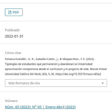
PDF
Publicado
2022-01-31
Cómo citar
Fonseca-Grandón , G. R., Gabalán-Coello , J., & Vásquez-Rizo , F. E. (2022).
Tipologías de estudiantes que permanecen y abandonan la Universidad:
aproximación comprensiva desde el currículum y el proyecto de vida.
Revista Virtual
Universidad Católica Del Norte
, (65), 5–30. https://doi.org/10.35575/rvucn.n65a2
Más formatos de cita
Número
Núm. 65 (2022): N° 65 | Enero-Abril (2022)