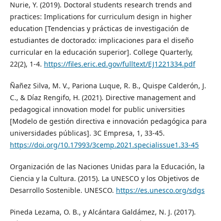
Nurie, Y. (2019). Doctoral students research trends and
practices: Implications for curriculum design in higher
education [Tendencias y prácticas de investigación de
estudiantes de doctorado: implicaciones para el diseño
curricular en la educación superior]. College Quarterly,
22(2), 1-4.
https://files.eric.ed.gov/fulltext/EJ1221334.pdf
Ñañez Silva, M. V., Pariona Luque, R. B., Quispe Calderón, J.
C., & Díaz Rengifo, H. (2021). Directive management and
pedagogical innovation model for public universities
[Modelo de gestión directiva e innovación pedagógica para
universidades públicas]. 3C Empresa, 1, 33-45.
https://doi.org/10.17993/3cemp.2021.specialissue1.33-45
Organización de las Naciones Unidas para la Educación, la
Ciencia y la Cultura. (2015). La UNESCO y los Objetivos de
Desarrollo Sostenible. UNESCO.
https://es.unesco.org/sdgs
Pineda Lezama, O. B., y Alcántara Galdámez, N. J. (2017).