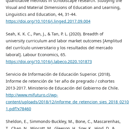
quantitative methods in schoolscape research. Studying the
Visual and Material Dimensions of Education and Learning,
Linguistics and Education, 44, 31-44.
https://doi.org/10.1016/j.linged.2017.09.004
Seah, K. K. C., Pan, J., & Tan, P. L. (2020). Breadth of
university curriculum and labor market outcomes [Amplitud
del currículo universitario y los resultados del mercado
laboral]. Labour Economics, 65.
https://doi.org/10.1016/j.labeco.2020.101873
Servicio de Información de Educación Superior. (2018).
Informe de retención de 1er año de pregrado / cohortes
2013-2017. Ministerio de Educación del Gobierno de Chile.
http://www.mifuturo.cl/wp-
content/uploads/2018/12/informe_de_retencion_sies_2018_0210
1.pdf?x78460
Sheldon, E., Simmonds-Buckley, M., Bone, C., Mascarenhas,
T., Chan, N., Wincott, M., Gleeson, H., Sow, K., Hind, D., &