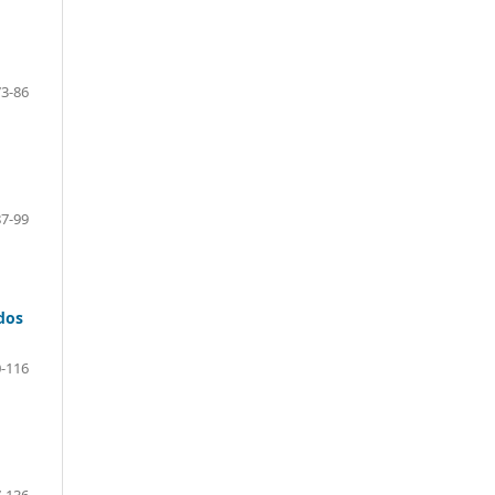
73-86
87-99
dos
-116
-136