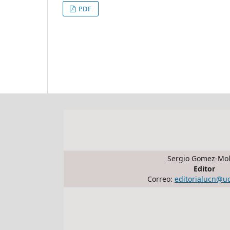
PDF
Sergio Gomez-Mol
Editor
Correo:
editorialucn@u