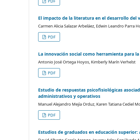
PDF
El impacto de la literatura en el desarrollo del
Carmen Alicia Salazar Arbeláez, Edwin Leandro Parra Ho
PDF
La innovación social como herramienta para la
Antonio José Ortega Hoyos, Kimberly Marín Verhelst
PDF
Estudio de respuestas psicofisiológicas asoci
administrativos y operativos
Manuel Alejandro Mejía Orduz, Karen Tatiana Cediel Mo
PDF
Estudios de graduados en educación superior: a
David Alberto García Arango, Jovany Arley Sepúlveda A