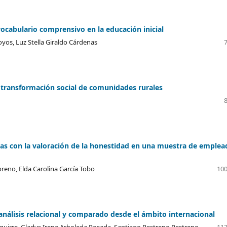
 vocabulario comprensivo en la educación inicial
yos, Luz Stella Giraldo Cárdenas
 transformación social de comunidades rurales
adas con la valoración de la honestidad en una muestra de emplea
reno, Elda Carolina García Tobo
100
nálisis relacional y comparado desde el ámbito internacional
guirre, Gladys Irene Arboleda Posada, Santiago Restrepo Restrepo,
117