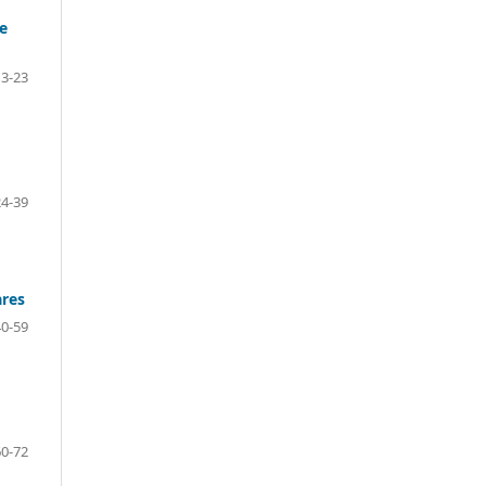
e
3-23
24-39
ares
40-59
60-72