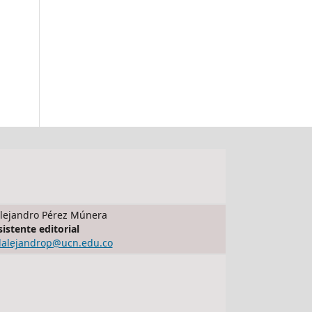
lejandro Pérez Múnera
sistente editorial
dalejandrop@ucn.edu.co