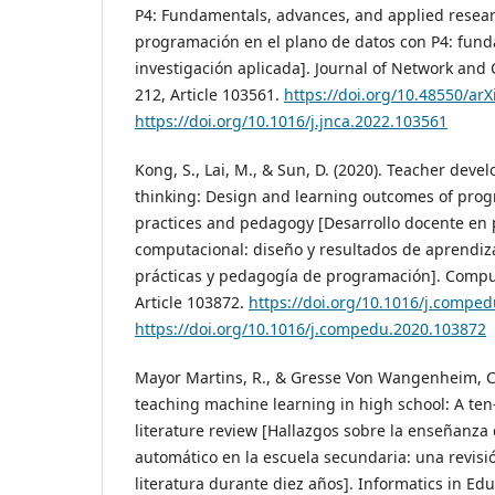
P4: Fundamentals, advances, and applied resear
programación en el plano de datos con P4: fun
investigación aplicada]. Journal of Network and
212, Article 103561.
https://doi.org/10.48550/arX
https://doi.org/10.1016/j.jnca.2022.103561
Kong, S., Lai, M., & Sun, D. (2020). Teacher dev
thinking: Design and learning outcomes of pro
practices and pedagogy [Desarrollo docente en
computacional: diseño y resultados de aprendiz
prácticas y pedagogía de programación]. Compu
Article 103872.
https://doi.org/10.1016/j.compe
https://doi.org/10.1016/j.compedu.2020.103872
Mayor Martins, R., & Gresse Von Wangenheim, C.
teaching machine learning in high school: A ten
literature review [Hallazgos sobre la enseñanza
automático en la escuela secundaria: una revisió
literatura durante diez años]. Informatics in Edu