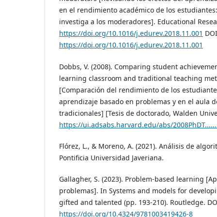
en el rendimiento académico de los estudiantes
investiga a los moderadores]. Educational Resea
https://doi.org/10.1016/j.edurev.2018.11.001
DOI
https://doi.org/10.1016/j.edurev.2018.11.001
Dobbs, V. (2008). Comparing student achieveme
learning classroom and traditional teaching me
[Comparación del rendimiento de los estudiante
aprendizaje basado en problemas y en el aula 
tradicionales] [Tesis de doctorado, Walden Unive
https://ui.adsabs.harvard.edu/abs/2008PhDT......
Flórez, L., & Moreno, A. (2021). Análisis de algor
Pontificia Universidad Javeriana.
Gallagher, S. (2023). Problem-based learning [A
problemas]. In Systems and models for develop
gifted and talented (pp. 193-210). Routledge. DO
https://doi.org/10.4324/9781003419426-8