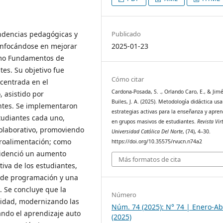
Publicado
endencias pedagógicas y
2025-01-23
 enfocándose en mejorar
como Fundamentos de
es. Su objetivo fue
Cómo citar
 centrada en el
Cardona-Posada, S. ., Orlando Caro, E., & Jim
 asistido por
Builes, J. A. (2025). Metodología didáctica us
ntes. Se implementaron
estrategias activas para la enseñanza y apren
tudiantes cada uno,
en grupos masivos de estudiantes.
Revista Vir
olaborativo, promoviendo
Universidad Católica Del Norte
, (74), 4–30.
etroalimentación; como
https://doi.org/10.35575/rvucn.n74a2
evidenció un aumento
Más formatos de cita
tiva de los estudiantes,
 de programación y una
. Se concluye que la
Número
vidad, modernizando las
Núm. 74 (2025): N° 74 | Enero-Ab
ando el aprendizaje auto
(2025)