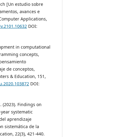
ch [Un estudio sobre
damentos, avances e
 Computer Applications,
iv.2101.10632
DOI:
elopment in computational
gramming concepts,
 pensamiento
aje de conceptos,
ters & Education, 151,
du.2020.103872
DOI:
 (2023). Findings on
-year systematic
 del aprendizaje
n sistemática de la
cation, 22(3), 421-440.