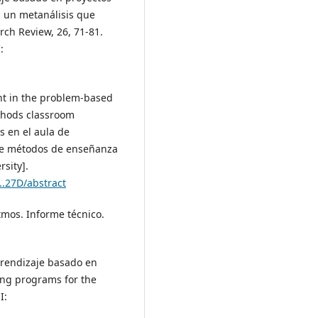
: un metanálisis que
rch Review, 26, 71-81.
:
nt in the problem-based
thods classroom
s en el aula de
de métodos de enseñanza
rsity].
..27D/abstract
itmos. Informe técnico.
prendizaje basado en
ing programs for the
I: