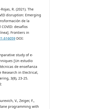
Rojas, R. (2021). The
OVID disruption: Emerging
ansformación de la
l COVID: desafíos
nea]. Frontiers in
021.616059
DOI:
mparative study of e-
chniques [Un estudio
s técnicas de enseñanza
e Research in Electrical,
ring, 3(8), 23-25.
:
urevich, V., Zeiger, F.,
a plane programming with