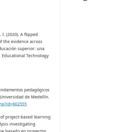
I. (2020). A flipped
f the evidence across
educación superior: una
]. Educational Technology
:
 fundamentos pedagógicos
 Universidad de Medellín.
php?id=602555
s of project-based learning
ysis investigating
aje basado en proyectos