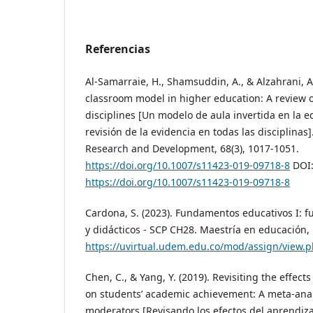
Referencias
Al-Samarraie, H., Shamsuddin, A., & Alzahrani, A. 
classroom model in higher education: A review o
disciplines [Un modelo de aula invertida en la 
revisión de la evidencia en todas las disciplinas
Research and Development, 68(3), 1017-1051.
https://doi.org/10.1007/s11423-019-09718-8
DOI
https://doi.org/10.1007/s11423-019-09718-8
Cardona, S. (2023). Fundamentos educativos I:
y didácticos - SCP CH28. Maestría en educación,
https://uvirtual.udem.edu.co/mod/assign/view.
Chen, C., & Yang, Y. (2019). Revisiting the effect
on students’ academic achievement: A meta-anal
moderators [Revisando los efectos del aprendiz