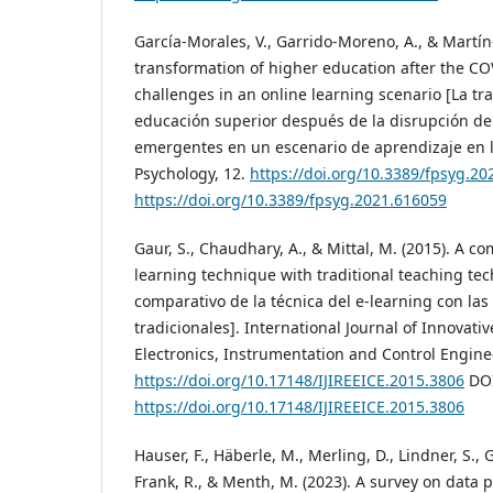
García-Morales, V., Garrido-Moreno, A., & Martín-
transformation of higher education after the C
challenges in an online learning scenario [La tr
educación superior después de la disrupción de
emergentes en un escenario de aprendizaje en lí
Psychology, 12.
https://doi.org/10.3389/fpsyg.2
https://doi.org/10.3389/fpsyg.2021.616059
Gaur, S., Chaudhary, A., & Mittal, M. (2015). A co
learning technique with traditional teaching te
comparativo de la técnica del e-learning con la
tradicionales]. International Journal of Innovativ
Electronics, Instrumentation and Control Enginee
https://doi.org/10.17148/IJIREEICE.2015.3806
DOI
https://doi.org/10.17148/IJIREEICE.2015.3806
Hauser, F., Häberle, M., Merling, D., Lindner, S., G
Frank, R., & Menth, M. (2023). A survey on dat