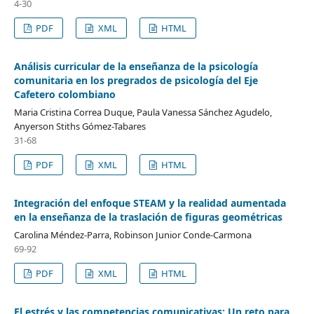
4-30
PDF
XML
HTML
Análisis curricular de la enseñanza de la psicología
comunitaria en los pregrados de psicología del Eje
Cafetero colombiano
Maria Cristina Correa Duque, Paula Vanessa Sánchez Agudelo,
Anyerson Stiths Gómez-Tabares
31-68
PDF
XML
HTML
Integración del enfoque STEAM y la realidad aumentada
en la enseñanza de la traslación de figuras geométricas
Carolina Méndez-Parra, Robinson Junior Conde-Carmona
69-92
PDF
XML
HTML
El estrés y las competencias comunicativas: Un reto para