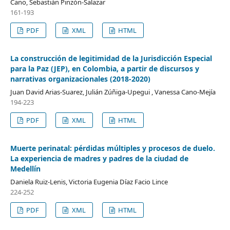
Cano, Sebastián Pinzón-Salazar
161-193
PDF
XML
HTML
La construcción de legitimidad de la Jurisdicción Especial
para la Paz (JEP), en Colombia, a partir de discursos y
narrativas organizacionales (2018-2020)
Juan David Arias-Suarez, Julián Zúñiga-Upegui , Vanessa Cano-Mejía
194-223
PDF
XML
HTML
Muerte perinatal: pérdidas múltiples y procesos de duelo.
La experiencia de madres y padres de la ciudad de
Medellín
Daniela Ruiz-Lenis, Victoria Eugenia Díaz Facio Lince
224-252
PDF
XML
HTML