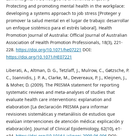
Protecting and promoting mental health in the workplace:
developing a systems approach to job stress [Proteger y
promover la salud mental en el lugar de trabajo: desarrollar
un enfoque sistémico para el estrés laboral]. Health
Promotion Journal of Australia: Official Journal of Australian
Association of Health Promotion Professionals, 18(3), 221-
228.
https://doi.org/10.1071/he07221
DOI:
https://doi.org/10.1071/HE07221
Liberati, A., Altman, D. G., Tetzlaff, J., Mulrow, C., Gøtzsche, P.
C., Ioannidis, J. P. A., Clarke, M., Devereaux, P. J., Kleijnen, J.,
& Moher, D. (2009). The PRISMA statement for reporting
systematic reviews and meta-analyses of studies that
evaluate health care interventions: explanation and
elaboration [La declaración PRISMA para informar
revisiones sistemáticas y metanálisis de estudios que
evalúan intervenciones de atención médica: explicación y
elaboración]. Journal of Clinical Epidemiology, 62(10), e1-
e34.
https://doi.org/10.1016/j.jclinepi.2009.06.006
DOI: