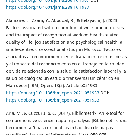
https://doi.org/10.1001/jama.288.16.1987
Alahiane, L., Zaam, Y., Abouqal, R., & Belayachi, J. (2023).
Factors associated with recognition at work among nurses
and the impact of recognition at work on health-related
quality of life, job satisfaction and psychological health: a
single-centre, cross-sectional study in Morocco [Factores
asociados al reconocimiento en el trabajo entre enfermeras
y el impacto del reconocimiento en el trabajo en la calidad
de vida relacionada con la salud, la satisfacción laboral y la
salud psicológica: un estudio transversal unicéntrico en
Marruecos]. BMJ Open, 13(5), Article e051933.
https://doi.org/10.1136/bmjopen-2021-051933
DOI:
https://doi.org/10.1136/bmjopen-2021-051933
Aria, M., & Cuccurullo, C. (2017). Bibliometrix: An R-tool for
comprehensive science mapping analysis [Bibliometrix: una
herramienta R para un análisis exhaustivo de mapas
científicos]. Journal of Informetrics, 11(4), 959-975.