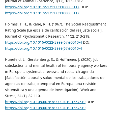
Journal of Animal Bioscience, 2(12), 1809-1817.
https://doi.org/10.1017/S175173110800311X
DOI:
https://doi.org/10.1017/S175173110800311X
Holmes, T. H., & Rahe, R. H. (1967). The Social Readjustment
Rating Scale [La escala de calificación del reajuste social].
Journal of Psychosomatic Research, 11(2), 213-218.
https://doi.org/10.1016/0022-3999(67)90010-4
DOI:
https://doi.org/10.1016/0022-3999(67)90010-4
Hünefeld, L., Gerstenberg, S., & Hüffmeier, J. (2020). Job
satisfaction and mental health of temporary agency workers
in Europe: a systematic review and research agenda
[Satisfacción laboral y salud mental de los trabajadores de
agencias de trabajo temporal en Europa: una revisión
sistemática y una agenda de investigación]. Work and
Stress, 34 (1), 82-110.
https://doi.org/10.1080/02678373.2019.1567619
DOI:
https://doi.org/10.1080/02678373.2019.1567619