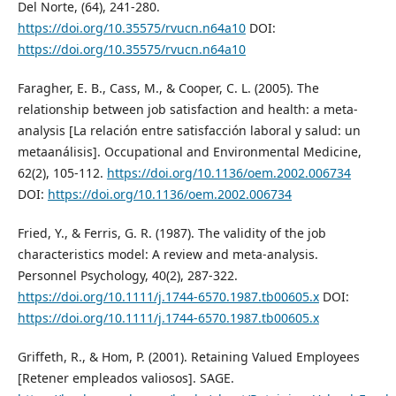
Del Norte, (64), 241-280.
https://doi.org/10.35575/rvucn.n64a10
DOI:
https://doi.org/10.35575/rvucn.n64a10
Faragher, E. B., Cass, M., & Cooper, C. L. (2005). The
relationship between job satisfaction and health: a meta-
analysis [La relación entre satisfacción laboral y salud: un
metaanálisis]. Occupational and Environmental Medicine,
62(2), 105-112.
https://doi.org/10.1136/oem.2002.006734
DOI:
https://doi.org/10.1136/oem.2002.006734
Fried, Y., & Ferris, G. R. (1987). The validity of the job
characteristics model: A review and meta‐analysis.
Personnel Psychology, 40(2), 287-322.
https://doi.org/10.1111/j.1744-6570.1987.tb00605.x
DOI:
https://doi.org/10.1111/j.1744-6570.1987.tb00605.x
Griffeth, R., & Hom, P. (2001). Retaining Valued Employees
[Retener empleados valiosos]. SAGE.