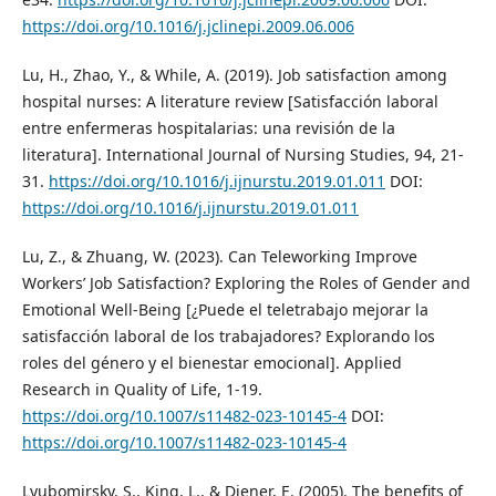
https://doi.org/10.1016/j.jclinepi.2009.06.006
Lu, H., Zhao, Y., & While, A. (2019). Job satisfaction among
hospital nurses: A literature review [Satisfacción laboral
entre enfermeras hospitalarias: una revisión de la
literatura]. International Journal of Nursing Studies, 94, 21-
31.
https://doi.org/10.1016/j.ijnurstu.2019.01.011
DOI:
https://doi.org/10.1016/j.ijnurstu.2019.01.011
Lu, Z., & Zhuang, W. (2023). Can Teleworking Improve
Workers’ Job Satisfaction? Exploring the Roles of Gender and
Emotional Well-Being [¿Puede el teletrabajo mejorar la
satisfacción laboral de los trabajadores? Explorando los
roles del género y el bienestar emocional]. Applied
Research in Quality of Life, 1-19.
https://doi.org/10.1007/s11482-023-10145-4
DOI:
https://doi.org/10.1007/s11482-023-10145-4
Lyubomirsky, S., King, L., & Diener, E. (2005). The benefits of