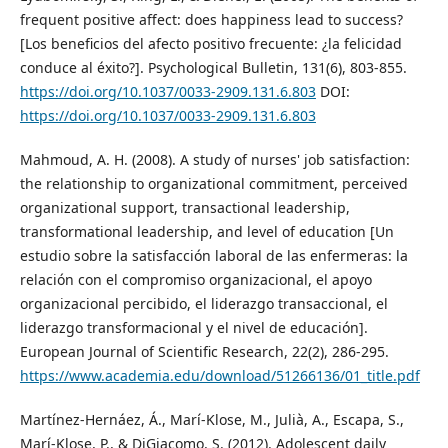
frequent positive affect: does happiness lead to success?
[Los beneficios del afecto positivo frecuente: ¿la felicidad
conduce al éxito?]. Psychological Bulletin, 131(6), 803-855.
https://doi.org/10.1037/0033-2909.131.6.803
DOI:
https://doi.org/10.1037/0033-2909.131.6.803
Mahmoud, A. H. (2008). A study of nurses' job satisfaction:
the relationship to organizational commitment, perceived
organizational support, transactional leadership,
transformational leadership, and level of education [Un
estudio sobre la satisfacción laboral de las enfermeras: la
relación con el compromiso organizacional, el apoyo
organizacional percibido, el liderazgo transaccional, el
liderazgo transformacional y el nivel de educación].
European Journal of Scientific Research, 22(2), 286-295.
https://www.academia.edu/download/51266136/01_title.pdf
Martínez-Hernáez, Á., Marí-Klose, M., Julià, A., Escapa, S.,
Marí-Klose, P., & DiGiacomo, S. (2012). Adolescent daily