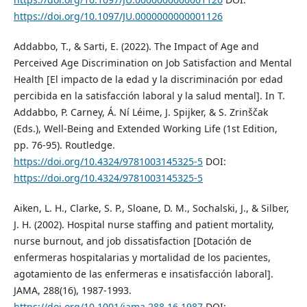
https://doi.org/10.1097/JU.0000000000001126
Addabbo, T., & Sarti, E. (2022). The Impact of Age and
Perceived Age Discrimination on Job Satisfaction and Mental
Health [El impacto de la edad y la discriminación por edad
percibida en la satisfacción laboral y la salud mental]. In T.
Addabbo, P. Carney, Á. Ní Léime, J. Spijker, & S. Zrinščak
(Eds.), Well-Being and Extended Working Life (1st Edition,
pp. 76-95). Routledge.
https://doi.org/10.4324/9781003145325-5
DOI:
https://doi.org/10.4324/9781003145325-5
Aiken, L. H., Clarke, S. P., Sloane, D. M., Sochalski, J., & Silber,
J. H. (2002). Hospital nurse staffing and patient mortality,
nurse burnout, and job dissatisfaction [Dotación de
enfermeras hospitalarias y mortalidad de los pacientes,
agotamiento de las enfermeras e insatisfacción laboral].
JAMA, 288(16), 1987-1993.
https://doi.org/10.1001/jama.288.16.1987
DOI: