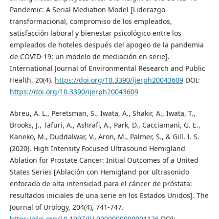
Pandemic: A Serial Mediation Model [Liderazgo
transformacional, compromiso de los empleados,
satisfacción laboral y bienestar psicológico entre los
empleados de hoteles después del apogeo de la pandemia
de COVID-19: un modelo de mediación en serie].
International Journal of Environmental Research and Public
Health, 20(4).
https://doi.org/10.3390/ijerph20043609
DOI:
https://doi.org/10.3390/ijerph20043609
Abreu, A. L., Peretsman, S., Iwata, A., Shakir, A., Iwata, T.,
Brooks, J., Tafuri, A., Ashrafi, A., Park, D., Cacciamani, G. E.,
Kaneko, M., Duddalwar, V., Aron, M., Palmer, S., & Gill, I. S.
(2020). High Intensity Focused Ultrasound Hemigland
Ablation for Prostate Cancer: Initial Outcomes of a United
States Series [Ablación con Hemigland por ultrasonido
enfocado de alta intensidad para el cáncer de próstata:
resultados iniciales de una serie en los Estados Unidos]. The
Journal of Urology, 204(4), 741-747.
https://doi.org/10.1097/JU.0000000000001126
DOI: