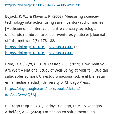
https://doi.org/10.1002/0471264385.wei1201
Boyack, K. W., & Klavans, R. (2008). Measuring science–
technology interaction using rare inventor–author names
[Medición de la interacción entre ciencia y tecnología
utilizando nombres raros de inventores y autores]. Journal
of Informetrics, 2(3), 173-182.
https://doi.org/10.1016/j.joi.2008.03.001
DOI:
https://doi.org/10.1016/j.joi.2008.03.001
Brim, O. G., Ryff, C. D., & Kessler, R. C. (2019). How Healthy
Are We?: A National Study of Well-Being at Midlife [¿Qué tan
saludables somos?: Un estudio nacional sobre el bienestar
en la mediana edad]. University of Chicago Press.
https://play.google.com/store/books/details?
id=AxieDwAAQBAJ
Buitrago-Duque, D. C., Bedoya-Gallego, D. M., & Vanegas-
Arbeláez, A. A. (2020). Formación en salud mental en