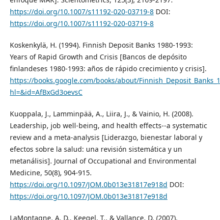
https://doi.org/10.1007/s11192-020-03719-8
DOI:
https://doi.org/10.1007/s11192-020-03719-8
Koskenkylä, H. (1994). Finnish Deposit Banks 1980-1993:
Years of Rapid Growth and Crisis [Bancos de depósito
finlandeses 1980-1993: años de rápido crecimiento y crisis].
https://books.google.com/books/about/Finnish_Deposit_Banks_
hl=&id=AfBxGd3oevsC
Kuoppala, J., Lamminpää, A., Liira, J., & Vainio, H. (2008).
Leadership, job well-being, and health effects--a systematic
review and a meta-analysis [Liderazgo, bienestar laboral y
efectos sobre la salud: una revisión sistemática y un
metanálisis]. Journal of Occupational and Environmental
Medicine, 50(8), 904-915.
https://doi.org/10.1097/JOM.0b013e31817e918d
DOI:
https://doi.org/10.1097/JOM.0b013e31817e918d
LaMontagne, A. D., Keegel, T., & Vallance, D. (2007).