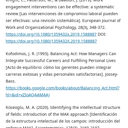
engagement interventions can be effective: a systematic
review [Las intervenciones de compromiso laboral pueden
ser efectivas: una revisión sistemática]. European Journal of
Work and Organizational Psychology, 28(3), 348-372.
https://doi.org/10.1080/1359432x.2019.1588887
DOI:
https://doi.org/10.1080/1359432X.2019.1588887
Kofodimos, J. R. (1993). Balancing Act: How Managers Can
Integrate Successful Careers and Fulfilling Personal Lives
[Acto de equilibrio: cómo los gerentes pueden integrar
carreras exitosas y vidas personales satisfactorias]. Jossey-
Bass.
https://books.google.com/books/about/Balancing_Act.html?
hl=&id=vZIoAQAAMAAJ
Köseoglu, M. A. (2020). Identifying the intellectual structure
of fields: introduction of the MAK approach [Identificación
de la estructura intelectual de los campos: introducción del
enfoque MAK]. Scientometrics, 125(3), 2169-2197.