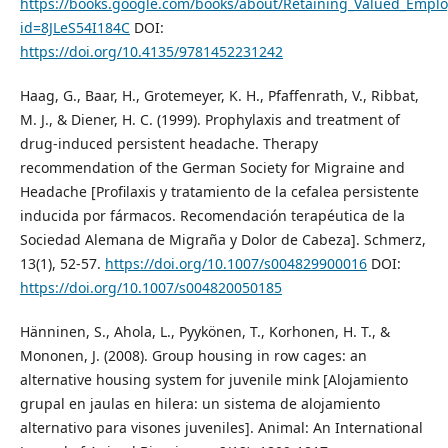
https://books.google.com/books/about/Retaining_Valued_Emplo
id=8JLeS54I184C
DOI:
https://doi.org/10.4135/9781452231242
Haag, G., Baar, H., Grotemeyer, K. H., Pfaffenrath, V., Ribbat,
M. J., & Diener, H. C. (1999). Prophylaxis and treatment of
drug-induced persistent headache. Therapy
recommendation of the German Society for Migraine and
Headache [Profilaxis y tratamiento de la cefalea persistente
inducida por fármacos. Recomendación terapéutica de la
Sociedad Alemana de Migraña y Dolor de Cabeza]. Schmerz,
13(1), 52-57.
https://doi.org/10.1007/s004829900016
DOI:
https://doi.org/10.1007/s004820050185
Hänninen, S., Ahola, L., Pyykönen, T., Korhonen, H. T., &
Mononen, J. (2008). Group housing in row cages: an
alternative housing system for juvenile mink [Alojamiento
grupal en jaulas en hilera: un sistema de alojamiento
alternativo para visones juveniles]. Animal: An International