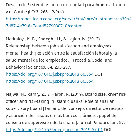
Desarrollo Sostenible: una oportunidad para América Latina
y el Caribe (LC/G. 2681-P/Rev).
https://repositorio.cepal.org/server/api/core/bitstreams/cb30a4
7d87-4e79-8e7a-ad5279038718/content
Nadinloyi, K. B., Sadeghi, H., & Hajloo, N. (2013).
Relationship between job satisfaction and employees
mental health [Relación entre la satisfacción laboral y la
salud mental de los empleados.]. Procedia, Social and
Behavioral Sciences, 84, 293-297.
https://doi.org/10.1016/j.sbspro.2013.06.554
DOI:
https://doi.org/10.1016/j.sbspro.2013.06.554
Najwa, N., Ramly, Z., & Haron, R. (2019). Board size, chief risk
officer and risk-taking in Islamic banks: Role of shariah
supervisory board [Tamaño del consejo, director de riesgos
y asunción de riesgos en los bancos islámicos: papel del
consejo de supervisión de la sharia]. Jurnal Pengurusan, 57.
https://doi.org/10.17576/pengurusan-2019-57-01
DOI: