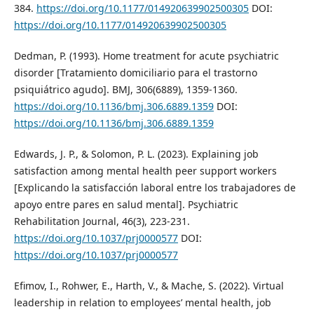
384.
https://doi.org/10.1177/014920639902500305
DOI:
https://doi.org/10.1177/014920639902500305
Dedman, P. (1993). Home treatment for acute psychiatric
disorder [Tratamiento domiciliario para el trastorno
psiquiátrico agudo]. BMJ, 306(6889), 1359-1360.
https://doi.org/10.1136/bmj.306.6889.1359
DOI:
https://doi.org/10.1136/bmj.306.6889.1359
Edwards, J. P., & Solomon, P. L. (2023). Explaining job
satisfaction among mental health peer support workers
[Explicando la satisfacción laboral entre los trabajadores de
apoyo entre pares en salud mental]. Psychiatric
Rehabilitation Journal, 46(3), 223-231.
https://doi.org/10.1037/prj0000577
DOI:
https://doi.org/10.1037/prj0000577
Efimov, I., Rohwer, E., Harth, V., & Mache, S. (2022). Virtual
leadership in relation to employees’ mental health, job