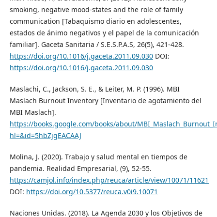
smoking, negative mood-states and the role of family
communication [Tabaquismo diario en adolescentes,
estados de ánimo negativos y el papel de la comunicación
familiar]. Gaceta Sanitaria / S.E.S.P.A.S, 26(5), 421-428.
https://doi.org/10.1016/j.gaceta.2011.09.030
DOI:
https://doi.org/10.1016/j.gaceta.2011.09.030
Maslachi, C., Jackson, S. E., & Leiter, M. P. (1996). MBI
Maslach Burnout Inventory [Inventario de agotamiento del
MBI Maslach].
https://books.google.com/books/about/MBI_Maslach_Burnout_I
hl=&id=5hbZjgEACAAJ
Molina, J. (2020). Trabajo y salud mental en tiempos de
pandemia. Realidad Empresarial, (9), 52-55.
https://camjol.info/index.php/reuca/article/view/10071/11621
DOI:
https://doi.org/10.5377/reuca.v0i9.10071
Naciones Unidas. (2018). La Agenda 2030 y los Objetivos de