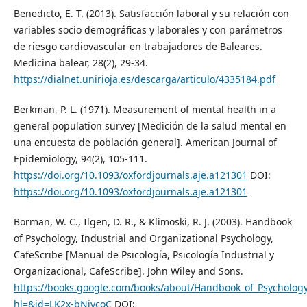
Benedicto, E. T. (2013). Satisfacción laboral y su relación con
variables socio demográficas y laborales y con parámetros
de riesgo cardiovascular en trabajadores de Baleares.
Medicina balear, 28(2), 29-34.
https://dialnet.unirioja.es/descarga/articulo/4335184.pdf
Berkman, P. L. (1971). Measurement of mental health in a
general population survey [Medición de la salud mental en
una encuesta de población general]. American Journal of
Epidemiology, 94(2), 105-111.
https://doi.org/10.1093/oxfordjournals.aje.a121301
DOI:
https://doi.org/10.1093/oxfordjournals.aje.a121301
Borman, W. C., Ilgen, D. R., & Klimoski, R. J. (2003). Handbook
of Psychology, Industrial and Organizational Psychology,
CafeScribe [Manual de Psicología, Psicología Industrial y
Organizacional, CafeScribe]. John Wiley and Sons.
https://books.google.com/books/about/Handbook_of_Psychology
hl=&id=LK2x-bNjycoC
DOI: