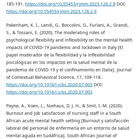
185-191.
https://doi.org/10.55453/rjmm.2023.126.2.9
DOI:
https://doi.org/10.55453/rjmm.2023.126.2.9
Pakenham, K. I., Landi, G., Boccolini, G., Furlani, A., Grandi,
S., & Tossani, E. (2020). The moderating roles of
psychological flexibility and inflexibility on the mental health
impacts of COVID-19 pandemic and lockdown in Italy [El
papel moderador de la flexibilidad y la inflexibilidad
psicológicas en los impactos en la salud mental de la
pandemia de COVID-19 y el confinamiento en Italia]. Journal
of Contextual Behavioral Science, 17, 109-118.
https://doi.org/10.1016/j.jcbs.2020.07.003
DOI:
https://doi.org/10.1016/j.jcbs.2020.07.003
Payne, A., Koen, L., Niehaus, D. J. H., & Smit, I.-M. (2020).
Burnout and job satisfaction of nursing staff in a South
African acute mental health setting [Burnout y satisfacción
laboral del personal de enfermería en un entorno de salud
mental aguda en Sudáfrica]. South African Journal of