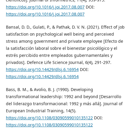
https://doi.org/10.1016/j.joi.2017.08.007
DOI:
https://doi.org/10.1016/j.joi.2017.08.007
Bansal, D. D., Gulati, P., & Pathak, D. V. N. (2021). Effect of job
satisfaction on psychological well being and perceived
stress among government and private employee [Efecto de
la satisfacción laboral sobre el bienestar psicológico y el
estrés percibido entre empleados gubernamentales y
privados]. Defence Life Science Journal, 6(4), 291-297.
https://doi.org/10.14429/dlsj.6.16954
DOI:
https://doi.org/10.14429/dlsj.6.16954
Bass, B. M., & Avolio, B. J. (1990). Developing
transformational leadership: 1992 and beyond [Desarrollo
del liderazgo transformacional: 1992 y más allá]. Journal of
European Industrial Training, 14(5).
https://doi.org/10.1108/03090599010135122
DOI:
https://doi.org/10.1108/03090599010135122