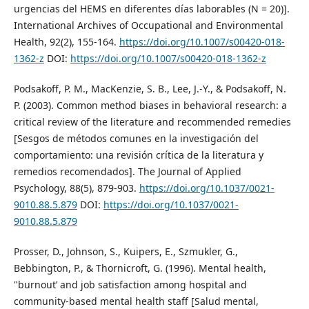
urgencias del HEMS en diferentes días laborables (N = 20)].
International Archives of Occupational and Environmental
Health, 92(2), 155-164.
https://doi.org/10.1007/s00420-018-
1362-z
DOI:
https://doi.org/10.1007/s00420-018-1362-z
Podsakoff, P. M., MacKenzie, S. B., Lee, J.-Y., & Podsakoff, N.
P. (2003). Common method biases in behavioral research: a
critical review of the literature and recommended remedies
[Sesgos de métodos comunes en la investigación del
comportamiento: una revisión crítica de la literatura y
remedios recomendados]. The Journal of Applied
Psychology, 88(5), 879-903.
https://doi.org/10.1037/0021-
9010.88.5.879
DOI:
https://doi.org/10.1037/0021-
9010.88.5.879
Prosser, D., Johnson, S., Kuipers, E., Szmukler, G.,
Bebbington, P., & Thornicroft, G. (1996). Mental health,
"burnout’ and job satisfaction among hospital and
community-based mental health staff [Salud mental,