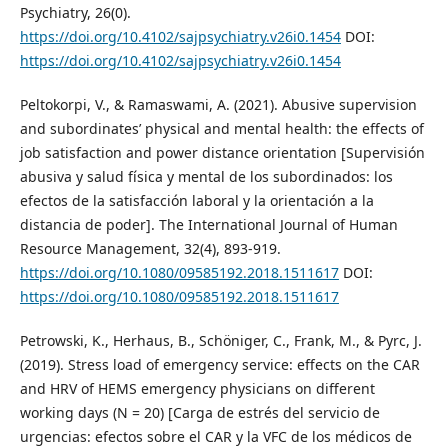
Psychiatry, 26(0).
https://doi.org/10.4102/sajpsychiatry.v26i0.1454
DOI:
https://doi.org/10.4102/sajpsychiatry.v26i0.1454
Peltokorpi, V., & Ramaswami, A. (2021). Abusive supervision
and subordinates’ physical and mental health: the effects of
job satisfaction and power distance orientation [Supervisión
abusiva y salud física y mental de los subordinados: los
efectos de la satisfacción laboral y la orientación a la
distancia de poder]. The International Journal of Human
Resource Management, 32(4), 893-919.
https://doi.org/10.1080/09585192.2018.1511617
DOI:
https://doi.org/10.1080/09585192.2018.1511617
Petrowski, K., Herhaus, B., Schöniger, C., Frank, M., & Pyrc, J.
(2019). Stress load of emergency service: effects on the CAR
and HRV of HEMS emergency physicians on different
working days (N = 20) [Carga de estrés del servicio de
urgencias: efectos sobre el CAR y la VFC de los médicos de