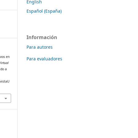
English
Español (España)
Información
Para autores
ivos en
Para evaluadores
Virtual
ado a
evistaU