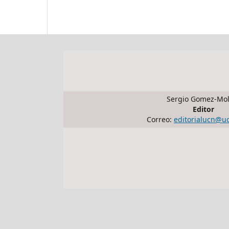
Sergio Gomez-Mol
Editor
Correo:
editorialucn@u