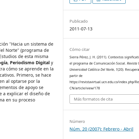
Publicado
2011-07-13
ación "Hacia un sistema de
Cómo citar
 del Norte" (programa de
 Estudios de esta misma
Sierra Pérez, J. H. (2011). Contextos significat
ogía
,
Periodismo Digital
y
el programa de Comunicación Social.
Revista 
stra cómo se aprende en la
Universidad Católica Del Norte
,
1
(20). Recuper
cativos. Primero, se hace
partir de
n al optarse por la
https://revistavirtual.ucn.edu.co/index.php/R
lementos de apoyo se
CN/article/view/178
 a explicar el diseño de
Más formatos de cita
ama en su proceso
Número
Núm. 20 (2007): Febrero - Abril