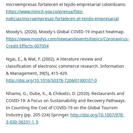
microempresas fortalecen el tejido empresarial colombiano.
https://www.mincit.gov.co/prensa/foto-
noticias/microempresas-fortalecen-el-tejido-empresarial
Moody’s. (2020). Moody's Global COVID-19 impact heatmap.
https://www.moodys.com/newsandevents/topics/Coronavirus-
Credit-Effects-007054
Ngai, E., & Wat, F. (2002). A literature review and
classification of electronic commerce research. Information
& Management, 39(5), 415-429.
http://doi.org/10.1016/S0378-7206(01)00107-0
Nhamo, G., Dube, K., & Chikodzi, D. (2020). Restaurants and
COVID-19: A Focus on Sustainability and Recovery Pathways.
In Counting the Cost of COVID-19 on the Global Tourism
Industry (pp. 205-224) Springer.
http://doi.org/10.1007/978-
3-030-56231-1_9