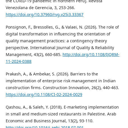
the COVID-19 pandemic in northern Peru]. Revista
Venezolana de Gerencia, 3, 253-266.
https://doi.org/10.37960/rvg.v25i3.33367
Ponsignon, F., Bressolles, G., & Valaei, N. (2026). The role of
digital transformation in influencing the orientation of
quality management practices: a contingency theory
perspective. International Journal of Quality & Reliability
Management, 43(2), 660-685.
http://doi.org/10.1108/IJQRM-
11-2024-0388
Prakash, A., & Ambekar, S. (2026). Barriers to the
implementation of enterprise risk management in Indian
construction firms. Construction Innovation, 26(2), 440-463.
https://doi.org/10.1108/CI-02-2024-0029
Qashou, A., & Saleh, Y. (2018). E-marketing implementation
in small and medium-sized restaurants in Palestine. Arab
Economic and Business Journal, 13(2), 93-110.
http://doi.org/10.1016/j.aebj.2018.07.001