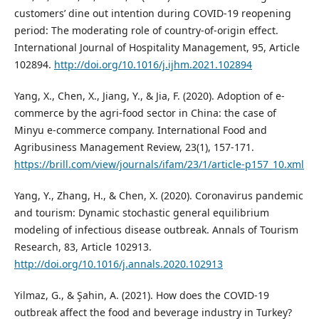
customers’ dine out intention during COVID-19 reopening
period: The moderating role of country-of-origin effect.
International Journal of Hospitality Management, 95, Article
102894.
http://doi.org/10.1016/j.ijhm.2021.102894
Yang, X., Chen, X., Jiang, Y., & Jia, F. (2020). Adoption of e-
commerce by the agri-food sector in China: the case of
Minyu e-commerce company. International Food and
Agribusiness Management Review, 23(1), 157-171.
https://brill.com/view/journals/ifam/23/1/article-p157_10.xml
Yang, Y., Zhang, H., & Chen, X. (2020). Coronavirus pandemic
and tourism: Dynamic stochastic general equilibrium
modeling of infectious disease outbreak. Annals of Tourism
Research, 83, Article 102913.
http://doi.org/10.1016/j.annals.2020.102913
Yilmaz, G., & Şahin, A. (2021). How does the COVID-19
outbreak affect the food and beverage industry in Turkey?