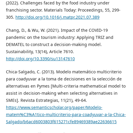
(2022). Challenges faced by the food industry under
franchising sector. Materials Today: Proceedings, 55, 299-
305.
http://doi.org/10.1016/j.matpr.2021.07.389
Chang, D., & Wu, W. (2021). Impact of the COVID-19
pandemic on the tourism industry: Applying TRIZ and
DEMATEL to construct a decision-making model.
Sustainability, 13(14), Article 7610.
http://doi.org/10.3390/su13147610
Chica-Salgado, C. (2013). Modelo matemático multicriterio
para coadyuvar a la toma de decisiones en la selección de
alternativas en Pymes [Multi-criteria mathematical model to
assist in decision-making when selecting alternatives in
SMEs]. Revista Estrategias, 11(21), 49-64.
https://www.semanticscholar.org/paper/Modelo-
matem%C3%A1tico-multicriterio-para-coadyuvar-a-la-Chica-
Salgado/b6acd6003803f615271cfe89469389ae22636615