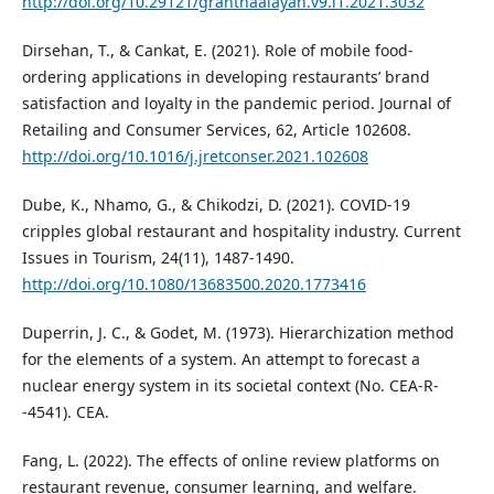
http://doi.org/10.29121/granthaalayah.v9.i1.2021.3032
Dirsehan, T., & Cankat, E. (2021). Role of mobile food-
ordering applications in developing restaurants’ brand
satisfaction and loyalty in the pandemic period. Journal of
Retailing and Consumer Services, 62, Article 102608.
http://doi.org/10.1016/j.jretconser.2021.102608
Dube, K., Nhamo, G., & Chikodzi, D. (2021). COVID-19
cripples global restaurant and hospitality industry. Current
Issues in Tourism, 24(11), 1487-1490.
http://doi.org/10.1080/13683500.2020.1773416
Duperrin, J. C., & Godet, M. (1973). Hierarchization method
for the elements of a system. An attempt to forecast a
nuclear energy system in its societal context (No. CEA-R-
-4541). CEA.
Fang, L. (2022). The effects of online review platforms on
restaurant revenue, consumer learning, and welfare.