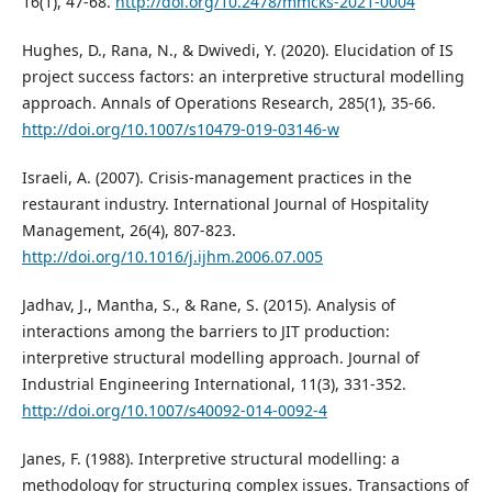
16(1), 47-68.
http://doi.org/10.2478/mmcks-2021-0004
Hughes, D., Rana, N., & Dwivedi, Y. (2020). Elucidation of IS
project success factors: an interpretive structural modelling
approach. Annals of Operations Research, 285(1), 35-66.
http://doi.org/10.1007/s10479-019-03146-w
Israeli, A. (2007). Crisis-management practices in the
restaurant industry. International Journal of Hospitality
Management, 26(4), 807-823.
http://doi.org/10.1016/j.ijhm.2006.07.005
Jadhav, J., Mantha, S., & Rane, S. (2015). Analysis of
interactions among the barriers to JIT production:
interpretive structural modelling approach. Journal of
Industrial Engineering International, 11(3), 331-352.
http://doi.org/10.1007/s40092-014-0092-4
Janes, F. (1988). Interpretive structural modelling: a
methodology for structuring complex issues. Transactions of