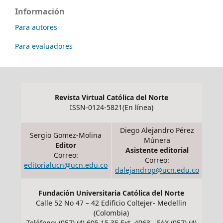
Información
Para autores
Para evaluadores
Revista Virtual Católica del Norte
ISSN-0124-5821(En línea)
Diego Alejandro Pérez
Sergio Gomez-Molina
Múnera
Editor
Asistente editorial
Correo:
Correo:
editorialucn@ucn.edu.co
dalejandrop@ucn.edu.co
Fundación Universitaria Católica del Norte
Calle 52 No 47 – 42 Edificio Coltejer- Medellin
(Colombia)
Teléfono: (057) (4) 605 15 35 Ext. 4063 - FAX (057) (4)