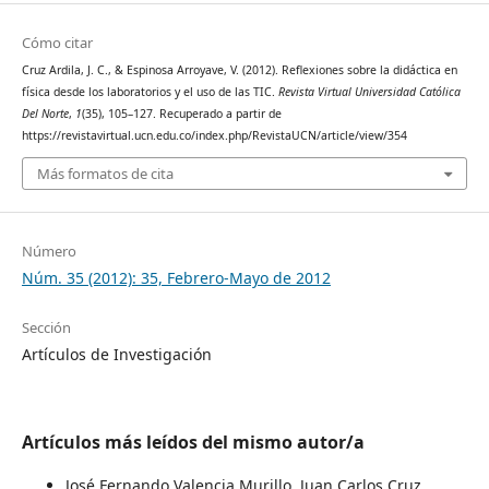
Cómo citar
Cruz Ardila, J. C., & Espinosa Arroyave, V. (2012). Reflexiones sobre la didáctica en
física desde los laboratorios y el uso de las TIC.
Revista Virtual Universidad Católica
Del Norte
,
1
(35), 105–127. Recuperado a partir de
https://revistavirtual.ucn.edu.co/index.php/RevistaUCN/article/view/354
Más formatos de cita
Número
Núm. 35 (2012): 35, Febrero-Mayo de 2012
Sección
Artículos de Investigación
Artículos más leídos del mismo autor/a
José Fernando Valencia Murillo, Juan Carlos Cruz