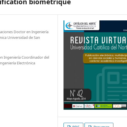
fication biométrique
caciones Doctor en Ingeniería
nica Universidad de San
en Ingeniería Coordinador del
ngeniería Electrónica
PDF
Resumen