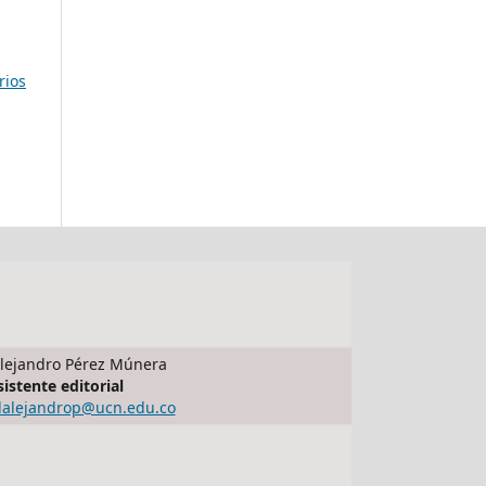
rios
lejandro Pérez Múnera
sistente editorial
dalejandrop@ucn.edu.co