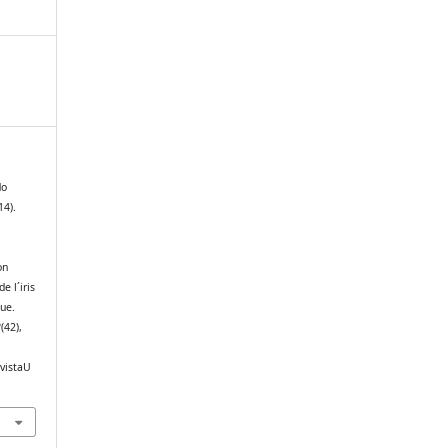
do
14).
s
on
e l´iris
ue.
2
(42),
evistaU