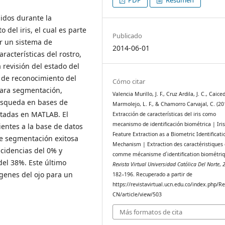
nidos durante la
del iris, el cual es parte
Publicado
r un sistema de
2014-06-01
acterísticas del rostro,
 revisión del estado del
a de reconocimiento del
Cómo citar
 para segmentación,
Valencia Murillo, J. F., Cruz Ardila, J. C., Caice
búsqueda en bases de
Marmolejo, L. F., & Chamorro Carvajal, C. (20
ntadas en MATLAB. El
Extracción de características del iris como
mecanismo de identificación biométrica | Iri
entes a la base de datos
Feature Extraction as a Biometric Identificati
de segmentación exitosa
Mechanism | Extraction des caractéristiques d
ncidencias del 0% y
comme mécanisme d´identification biométriq
del 38%. Este último
Revista Virtual Universidad Católica Del Norte
,
genes del ojo para un
182–196. Recuperado a partir de
https://revistavirtual.ucn.edu.co/index.php/R
CN/article/view/503
Más formatos de cita