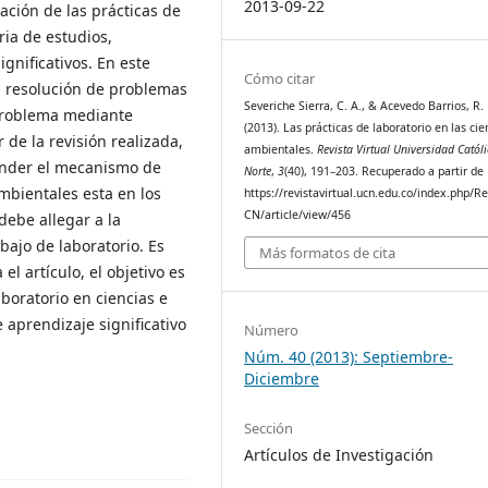
2013-09-22
ación de las prácticas de
ria de estudios,
ignificativos. En este
Cómo citar
la resolución de problemas
Severiche Sierra, C. A., & Acevedo Barrios, R. 
 problema mediante
(2013). Las prácticas de laboratorio en las cie
r de la revisión realizada,
ambientales.
Revista Virtual Universidad Catól
ender el mecanismo de
Norte
,
3
(40), 191–203. Recuperado a partir de
mbientales esta en los
https://revistavirtual.ucn.edu.co/index.php/R
CN/article/view/456
debe allegar a la
abajo de laboratorio. Es
Más formatos de cita
el artículo, el objetivo es
aboratorio en ciencias e
 aprendizaje significativo
Número
Núm. 40 (2013): Septiembre-
Diciembre
Sección
Artículos de Investigación