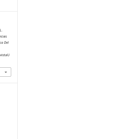
L.
ncias
ica Del
evistaU