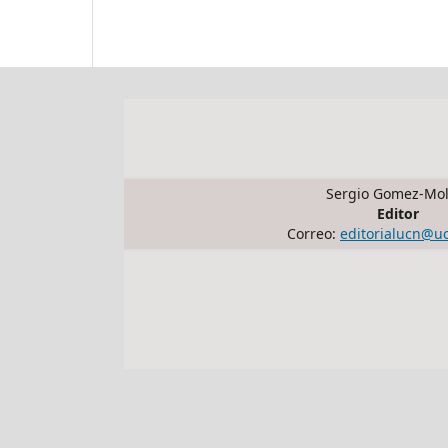
Sergio Gomez-Mol
Editor
Correo:
editorialucn@u