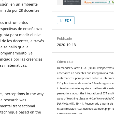
cusión, en un ambiente
formada por 28 docentes
PDF
Los instrumentos
erspectivas de enseñanza
gunta para medir el nivel
Publicado
d de los docentes, a través
2020-10-13
e se halló que la
acompañamiento. Se
uenciada por las creencias
Cómo citar
las matemáticas.
Hernández Suárez, C. A. (2020). Perspectivas 
enseñanza en docentes que integran una red 
matemáticas: percepciones sobre la integrac
TIC y las formas de enseñar/ Teaching perspe
in teachers who integrate a mathematics net
es, perceptions in the way
perceptions about the integration of ICT and 
ways of teaching.
Revista Virtual Universidad C
The research was
Del Norte
, (61), 19–41. Recuperado a partir de
imental transactional
https://revistavirtual.ucn.edu.co/index.php/R
e technique based on the
CN/article/view/1197