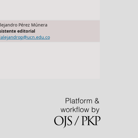
lejandro Pérez Múnera
sistente editorial
dalejandrop@ucn.edu.co