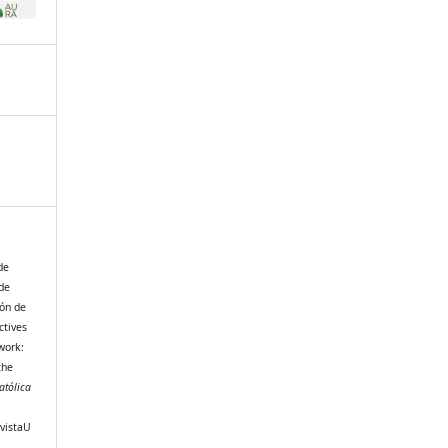
de
de
ión de
ctives
work:
the
atólica
evistaU