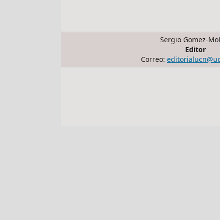
Sergio Gomez-Mol
Editor
Correo:
editorialucn@u