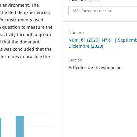
ve environment. The
Más formatos de cita
 the Red de experiencias
The instruments used
 a question to measure the
Número
reactivity through a group
Núm. 61 (2020): N° 61 | Septiem
d that the dominant
Diciembre (2020)
It was concluded that the
etermines in practice the
Sección
Artículos de Investigación