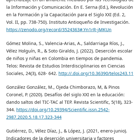
la Información y Comunicación. En E. Serna (Ed.), Revolución
en la Formación y la Capacitación para el Siglo XXI (Ed. 2,
Vol. II, pp. 738-750). Instituto Antioqueño de Investigación.
https://zenodo.org/record/3524363#.Yn1rR-jMKUn
Gómez Molina, S., Valencia-Arias, A., Saldarriaga Ríos, J.,
Vélez Holguín, R., & Soto Giraldo, J. (2022). Deserción escolar
de niños y niñas en Colombia en tiempos de pandemia.
Telos: Revista de Estudios Interdisciplinarios en Ciencias
Sociales, 24(3), 628- 642.
http://.doi.org/10.36390/telos243.11
González González, M., Ojeda Chimborazo, M, & Pinos
Coronel, P. (2020). Desafíos del siglo XXI en la educación:
dando saltos del TIC-TAC al TEP. Revista Scientific, 5(18), 323-
344.
https://doi.org/10.29394/Scientific.issn.2542-
2987.2020.5.18.17.323-344
Gutiérrez, D., Vélez Díaz, J., & López, J. (2021, enero-junio).
Indicadores de la deserción universitaria y factores