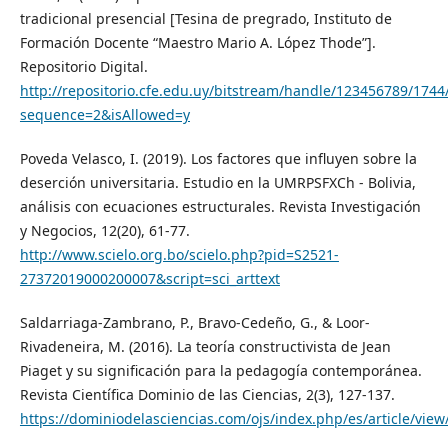
tradicional presencial [Tesina de pregrado, Instituto de
Formación Docente “Maestro Mario A. López Thode”].
Repositorio Digital.
http://repositorio.cfe.edu.uy/bitstream/handle/123456789/17
sequence=2&isAllowed=y
Poveda Velasco, I. (2019). Los factores que influyen sobre la
deserción universitaria. Estudio en la UMRPSFXCh - Bolivia,
análisis con ecuaciones estructurales. Revista Investigación
y Negocios, 12(20), 61-77.
http://www.scielo.org.bo/scielo.php?pid=S2521-
27372019000200007&script=sci_arttext
Saldarriaga-Zambrano, P., Bravo-Cedeño, G., & Loor-
Rivadeneira, M. (2016). La teoría constructivista de Jean
Piaget y su significación para la pedagogía contemporánea.
Revista Científica Dominio de las Ciencias, 2(3), 127-137.
https://dominiodelasciencias.com/ojs/index.php/es/article/view