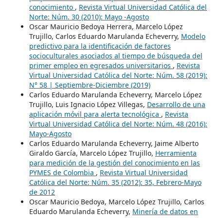
conocimiento
,
Revista Virtual Universidad Católica del
Norte: Núm. 30 (2010): Mayo -Agosto
Oscar Mauricio Bedoya Herrera, Marcelo López
Trujillo, Carlos Eduardo Marulanda Echeverry,
Modelo
predictivo para la identificación de factores
socioculturales asociados al tiempo de búsqueda del
primer empleo en egresados universitarios
,
Revista
Virtual Universidad Católica del Norte: Núm. 58 (2019):
N° 58 | Septiembre-Diciembre (2019)
Carlos Eduardo Marulanda Echeverry, Marcelo López
Trujillo, Luis Ignacio López Villegas,
Desarrollo de una
aplicación móvil para alerta tecnológica
,
Revista
Virtual Universidad Católica del Norte: Núm. 48 (2016):
Mayo-Agosto
Carlos Eduardo Marulanda Echeverry, Jaime Alberto
Giraldo García, Marcelo López Trujillo,
Herramienta
para medición de la gestión del conocimiento en las
PYMES de Colombia
,
Revista Virtual Universidad
Católica del Norte: Núm. 35 (2012): 35, Febrero-Mayo
de 2012
Oscar Mauricio Bedoya, Marcelo López Trujillo, Carlos
Eduardo Marulanda Echeverry,
Minería de datos en