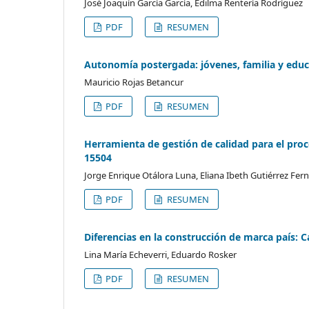
José Joaquín García García, Edilma Rentería Rodríguez
PDF
RESUMEN
Autonomía postergada: jóvenes, familia y educ
Mauricio Rojas Betancur
PDF
RESUMEN
Herramienta de gestión de calidad para el pro
15504
Jorge Enrique Otálora Luna, Eliana Ibeth Gutiérrez Fer
PDF
RESUMEN
Diferencias en la construcción de marca país:
Lina María Echeverri, Eduardo Rosker
PDF
RESUMEN