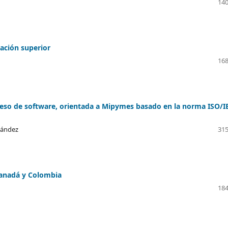
140
ación superior
168
ceso de software, orientada a Mipymes basado en la norma ISO/I
nández
315
 Canadá y Colombia
184