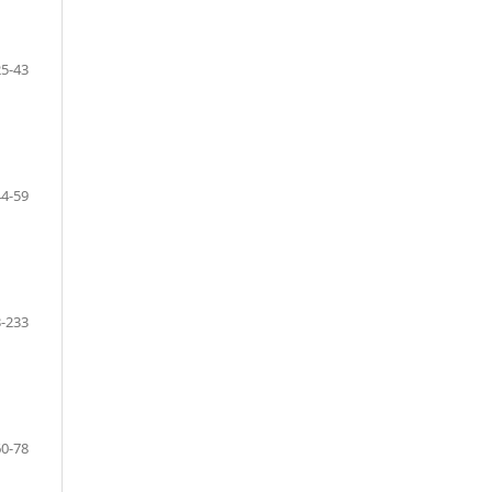
25-43
44-59
-233
60-78