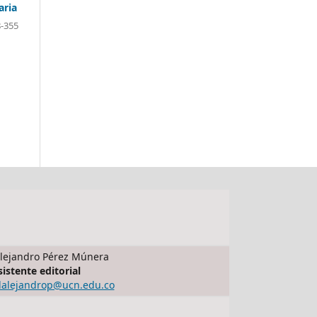
aria
-355
lejandro Pérez Múnera
sistente editorial
dalejandrop@ucn.edu.co