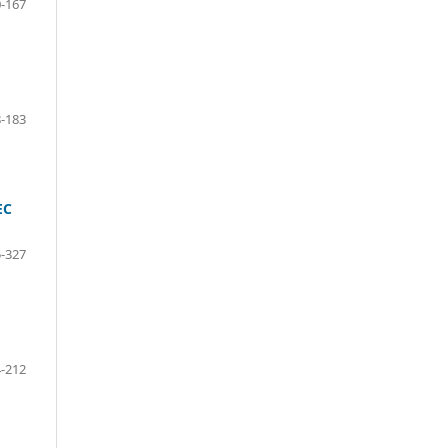
-167
-183
EC
-327
-212