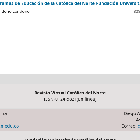
gramas de Educación de la Católica del Norte Fundación Universit
Londoño Londoño
328
Revista Virtual Católica del Norte
ISSN-0124-5821(En línea)
ina
Diego A
A
cn.edu.co
Correo: