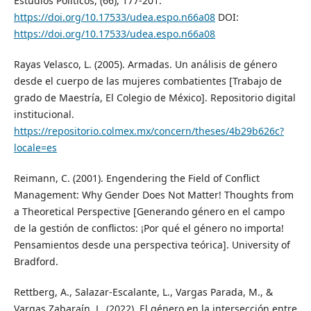
Estudios Políticos, (66), 177-201.
https://doi.org/10.17533/udea.espo.n66a08
DOI:
https://doi.org/10.17533/udea.espo.n66a08
Rayas Velasco, L. (2005). Armadas. Un análisis de género
desde el cuerpo de las mujeres combatientes [Trabajo de
grado de Maestría, El Colegio de México]. Repositorio digital
institucional.
https://repositorio.colmex.mx/concern/theses/4b29b626c?
locale=es
Reimann, C. (2001). Engendering the Field of Conflict
Management: Why Gender Does Not Matter! Thoughts from
a Theoretical Perspective [Generando género en el campo
de la gestión de conflictos: ¡Por qué el género no importa!
Pensamientos desde una perspectiva teórica]. University of
Bradford.
Rettberg, A., Salazar-Escalante, L., Vargas Parada, M., &
Vargas Zabaraín, L. (2022). El género en la intersección entre