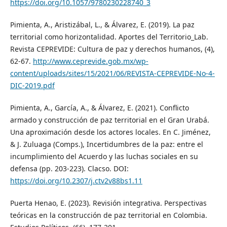
https://doi.org/10.1057/9780230228740_3
Pimienta, A., Aristizábal, L., & Álvarez, E. (2019). La paz
territorial como horizontalidad. Aportes del Territorio_Lab.
Revista CEPREVIDE: Cultura de paz y derechos humanos, (4),
62-67.
http://www.ceprevide.gob.mx/wp-
content/uploads/sites/15/2021/06/REVISTA-CEPREVIDE-No-4-
DIC-2019.pdf
Pimienta, A., García, A., & Álvarez, E. (2021). Conflicto
armado y construcción de paz territorial en el Gran Urabá.
Una aproximación desde los actores locales. En C. Jiménez,
& J. Zuluaga (Comps.), Incertidumbres de la paz: entre el
incumplimiento del Acuerdo y las luchas sociales en su
defensa (pp. 203-223). Clacso. DOI:
https://doi.org/10.2307/j.ctv2v88bs1.11
Puerta Henao, E. (2023). Revisión integrativa. Perspectivas
teóricas en la construcción de paz territorial en Colombia.