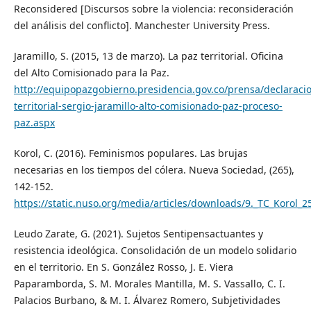
Reconsidered [Discursos sobre la violencia: reconsideración
del análisis del conflicto]. Manchester University Press.
Jaramillo, S. (2015, 13 de marzo). La paz territorial. Oficina
del Alto Comisionado para la Paz.
http://equipopazgobierno.presidencia.gov.co/prensa/declaraci
territorial-sergio-jaramillo-alto-comisionado-paz-proceso-
paz.aspx
Korol, C. (2016). Feminismos populares. Las brujas
necesarias en los tiempos del cólera. Nueva Sociedad, (265),
142-152.
https://static.nuso.org/media/articles/downloads/9._TC_Korol_2
Leudo Zarate, G. (2021). Sujetos Sentipensactuantes y
resistencia ideológica. Consolidación de un modelo solidario
en el territorio. En S. González Rosso, J. E. Viera
Paparamborda, S. M. Morales Mantilla, M. S. Vassallo, C. I.
Palacios Burbano, & M. I. Álvarez Romero, Subjetividades