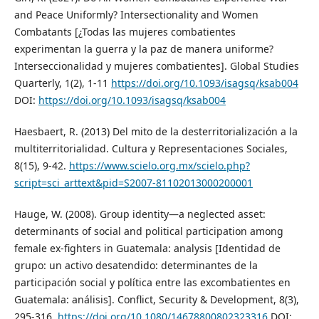
and Peace Uniformly? Intersectionality and Women
Combatants [¿Todas las mujeres combatientes
experimentan la guerra y la paz de manera uniforme?
Interseccionalidad y mujeres combatientes]. Global Studies
Quarterly, 1(2), 1-11
https://doi.org/10.1093/isagsq/ksab004
DOI:
https://doi.org/10.1093/isagsq/ksab004
Haesbaert, R. (2013) Del mito de la desterritorialización a la
multiterritorialidad. Cultura y Representaciones Sociales,
8(15), 9-42.
https://www.scielo.org.mx/scielo.php?
script=sci_arttext&pid=S2007-81102013000200001
Hauge, W. (2008). Group identity—a neglected asset:
determinants of social and political participation among
female ex-fighters in Guatemala: analysis [Identidad de
grupo: un activo desatendido: determinantes de la
participación social y política entre las excombatientes en
Guatemala: análisis]. Conflict, Security & Development, 8(3),
295-316.
https://doi.org/10.1080/14678800802323316
DOI: