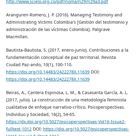
http://www.scielo.org.co/pdf/noma/n29/n29a3.pdf
Aranguren-Romero, J. P. (2016). Managing Testimony and
Administrating Victims Colombia's [Gestión del testimonio y
administración de las víctimas Colombia]. Palgrave
Macmillan.
Bautista-Bautista, S. (2017, enero-junio). Contribuciones a la
fundamentación conceptual de paz territorial. Revista
Ciudad Paz-ando, 10(1), 100-110.
https://doi.org/10.14483/2422278X.11639
DOI:
https://doi.org/10.14483/2422278X.11639
Beiras, A., Cantera Espinosa, L. M., & Casasanta García, A. L.
(2017, julio). La construcción de una metodología feminista
cualitativa de enfoque narrativo-crítico. Psicoperspectivas.
Individuo y Sociedad, 16(2), 54-65.
https://dx.doi.org/10.5027/psicoperspectivas-Vol16-Issue2-
fulltext-1012
DOI:
https://doi.org/10.5027/psicoperspectivas-