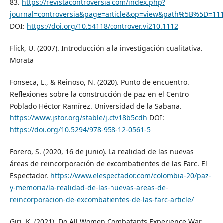
83.
https://revistacontroversia.com/index.php?
journal=controversia&page=article&op=view&path%5B%5D=11
DOI:
https://doi.org/10.54118/controver.vi210.1112
Flick, U. (2007). Introducción a la investigación cualitativa.
Morata
Fonseca, L., & Reinoso, N. (2020). Punto de encuentro.
Reflexiones sobre la construcción de paz en el Centro
Poblado Héctor Ramírez. Universidad de la Sabana.
https://www.jstor.org/stable/j.ctv18b5cdh
DOI:
https://doi.org/10.5294/978-958-12-0561-5
Forero, S. (2020, 16 de junio). La realidad de las nuevas
áreas de reincorporación de excombatientes de las Farc. El
Espectador.
https://www.elespectador.com/colombia-20/paz-
y-memoria/la-realidad-de-las-nuevas-areas-de-
reincorporacion-de-excombatientes-de-las-farc-article/
Giri, K. (2021). Do All Women Combatants Experience War