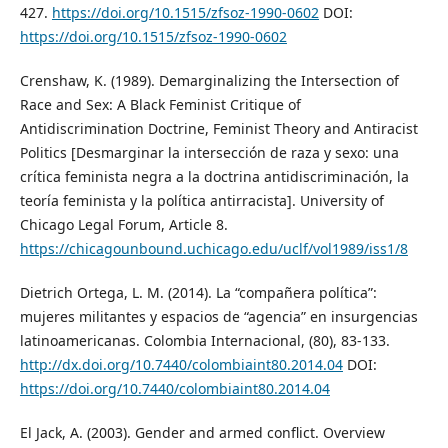
427.
https://doi.org/10.1515/zfsoz-1990-0602
DOI:
https://doi.org/10.1515/zfsoz-1990-0602
Crenshaw, K. (1989). Demarginalizing the Intersection of
Race and Sex: A Black Feminist Critique of
Antidiscrimination Doctrine, Feminist Theory and Antiracist
Politics [Desmarginar la intersección de raza y sexo: una
crítica feminista negra a la doctrina antidiscriminación, la
teoría feminista y la política antirracista]. University of
Chicago Legal Forum, Article 8.
https://chicagounbound.uchicago.edu/uclf/vol1989/iss1/8
Dietrich Ortega, L. M. (2014). La “compañera política”:
mujeres militantes y espacios de “agencia” en insurgencias
latinoamericanas. Colombia Internacional, (80), 83-133.
http://dx.doi.org/10.7440/colombiaint80.2014.04
DOI:
https://doi.org/10.7440/colombiaint80.2014.04
El Jack, A. (2003). Gender and armed conflict. Overview