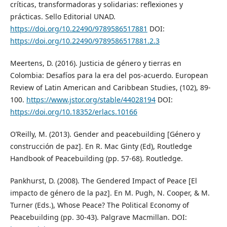
críticas, transformadoras y solidarias: reflexiones y
prácticas. Sello Editorial UNAD.
https://doi.org/10.22490/9789586517881
DOI:
https://doi.org/10.22490/9789586517881.2.3
Meertens, D. (2016). Justicia de género y tierras en
Colombia: Desafíos para la era del pos-acuerdo. European
Review of Latin American and Caribbean Studies, (102), 89-
100.
https://www.jstor.org/stable/44028194
DOI:
https://doi.org/10.18352/erlacs.10166
O’Reilly, M. (2013). Gender and peacebuilding [Género y
construcción de paz]. En R. Mac Ginty (Ed), Routledge
Handbook of Peacebuilding (pp. 57-68). Routledge.
Pankhurst, D. (2008). The Gendered Impact of Peace [El
impacto de género de la paz]. En M. Pugh, N. Cooper, & M.
Turner (Eds.), Whose Peace? The Political Eco­nomy of
Peacebuilding (pp. 30-43). Palgrave Macmillan. DOI: