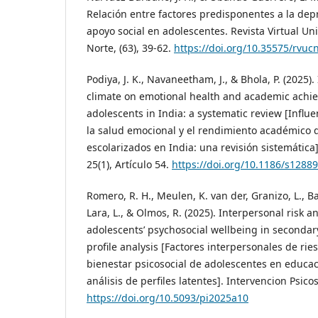
Relación entre factores predisponentes a la depr
apoyo social en adolescentes. Revista Virtual Un
Norte, (63), 39-62.
https://doi.org/10.35575/rvuc
Podiya, J. K., Navaneetham, J., & Bhola, P. (2025).
climate on emotional health and academic achi
adolescents in India: a systematic review [Influe
la salud emocional y el rendimiento académico 
escolarizados en India: una revisión sistemática
25(1), Artículo 54.
https://doi.org/10.1186/s1288
Romero, R. H., Meulen, K. van der, Granizo, L., Bar
Lara, L., & Olmos, R. (2025). Interpersonal risk a
adolescents’ psychosocial wellbeing in secondar
profile analysis [Factores interpersonales de rie
bienestar psicosocial de adolescentes en educa
análisis de perfiles latentes]. Intervencion Psicos
https://doi.org/10.5093/pi2025a10