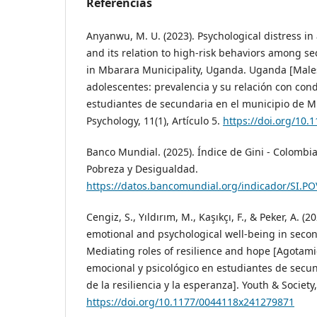
Referencias
Anyanwu, M. U. (2023). Psychological distress in
and its relation to high-risk behaviors among s
in Mbarara Municipality, Uganda. Uganda [Males
adolescentes: prevalencia y su relación con cond
estudiantes de secundaria en el municipio de 
Psychology, 11(1), Artículo 5.
https://doi.org/10.
Banco Mundial. (2025). Índice de Gini - Colombi
Pobreza y Desigualdad.
https://datos.bancomundial.org/indicador/SI.PO
Cengiz, S., Yıldırım, M., Kaşıkçı, F., & Peker, A. 
emotional and psychological well-being in secon
Mediating roles of resilience and hope [Agotami
emocional y psicológico en estudiantes de secu
de la resiliencia y la esperanza]. Youth & Society,
https://doi.org/10.1177/0044118x241279871