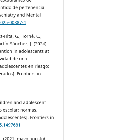
entido de pertenencia
sychiatry and Mental
-025-00887-4
ez-Hita, G., Torné, C.,
artín-Sánchez, J. (2024).
ention in adolescents at
tividad de una
 adolescentes en riesgo:
ados]. Frontiers in
children and adolescent
o escolar: normas,
adolescentes]. Frontiers in
25.1497681
. (2021, mayo-agosto).