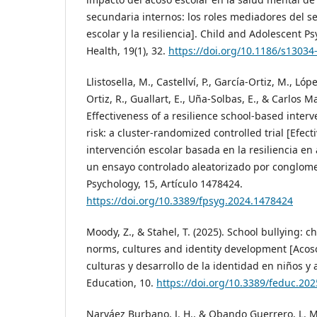
secundaria internos: los roles mediadores del s
escolar y la resiliencia]. Child and Adolescent P
Health, 19(1), 32.
https://doi.org/10.1186/s13034
Llistosella, M., Castellví, P., García-Ortiz, M., Lóp
Ortiz, R., Guallart, E., Uña-Solbas, E., & Carlos M
Effectiveness of a resilience school-based interv
risk: a cluster-randomized controlled trial [Efec
intervención escolar basada en la resiliencia en
un ensayo controlado aleatorizado por conglomer
Psychology, 15, Artículo 1478424.
https://doi.org/10.3389/fpsyg.2024.1478424
Moody, Z., & Stahel, T. (2025). School bullying: 
norms, cultures and identity development [Acos
culturas y desarrollo de la identidad en niños y 
Education, 10.
https://doi.org/10.3389/feduc.20
Narváez Burbano, J. H., & Obando Guerrero, L. M