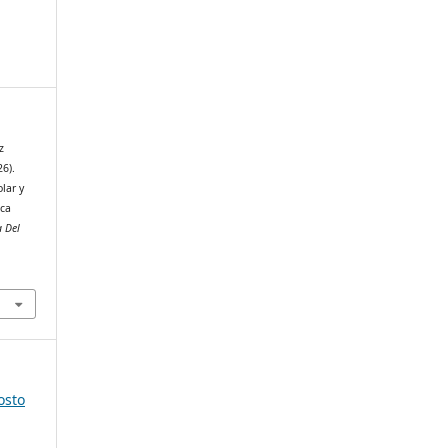
z
26).
lar y
ica
a Del
osto