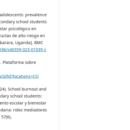
 adolescents: prevalence
econdary school students
tar psicológico en
uctas de alto riesgo en
Mbarara, Uganda]. BMC
1186/s40359-023-01039-z
a. Plataforma sobre
V.GINI?locations=CO
(2024). School burnout and
dary school students:
ento escolar y bienestar
ndaria: roles mediadores
 57(6).