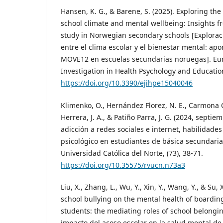
Hansen, K. G., & Barene, S. (2025). Exploring th
school climate and mental wellbeing: Insights 
study in Norwegian secondary schools [Explorac
entre el clima escolar y el bienestar mental: apo
MOVE12 en escuelas secundarias noruegas]. Eur
Investigation in Health Psychology and Education,
https://doi.org/10.3390/ejihpe15040046
Klimenko, O., Hernández Florez, N. E., Carmona
Herrera, J. A., & Patiño Parra, J. G. (2024, septi
adicción a redes sociales e internet, habilidades
psicológico en estudiantes de básica secundaria.
Universidad Católica del Norte, (73), 38-71.
https://doi.org/10.35575/rvucn.n73a3
Liu, X., Zhang, L., Wu, Y., Xin, Y., Wang, Y., & Su,
school bullying on the mental health of boardin
students: the mediating roles of school belongin
impacto del acoso escolar en la salud mental de