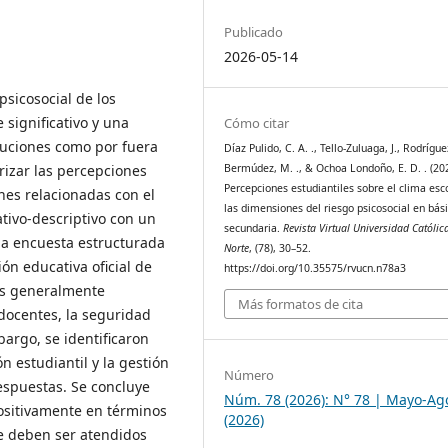
Publicado
2026-05-14
psicosocial de los
significativo y una
Cómo citar
tituciones como por fuera
Díaz Pulido, C. A. ., Tello-Zuluaga, J., Rodrígue
erizar las percepciones
Bermúdez, M. ., & Ochoa Londoño, E. D. . (20
Percepciones estudiantiles sobre el clima esco
ones relacionadas con el
las dimensiones del riesgo psicosocial en bás
ativo-descriptivo con un
secundaria.
Revista Virtual Universidad Católic
na encuesta estructurada
Norte
, (78), 30–52.
ón educativa oficial de
https://doi.org/10.35575/rvucn.n78a3
es generalmente
Más formatos de cita
 docentes, la seguridad
bargo, se identificaron
n estudiantil y la gestión
Número
respuestas. Se concluye
Núm. 78 (2026): N° 78 | Mayo-Ag
ositivamente en términos
(2026)
ue deben ser atendidos