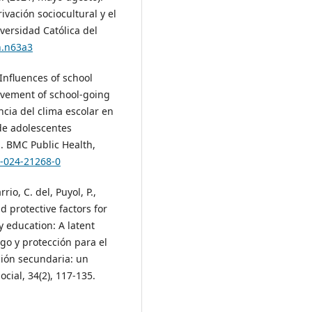
ivación sociocultural y el
iversidad Católica del
n.n63a3
 Influences of school
evement of school-going
ncia del clima escolar en
de adolescentes
]. BMC Public Health,
9-024-21268-0
rio, C. del, Puyol, P.,
nd protective factors for
y education: A latent
sgo y protección para el
ción secundaria: un
ocial, 34(2), 117-135.