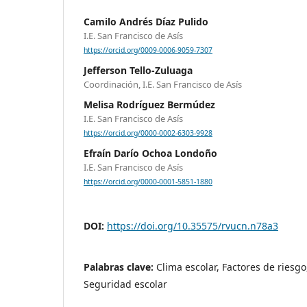
Camilo Andrés Díaz Pulido
I.E. San Francisco de Asís
https://orcid.org/0009-0006-9059-7307
Jefferson Tello-Zuluaga
Coordinación, I.E. San Francisco de Asís
Melisa Rodríguez Bermúdez
I.E. San Francisco de Asís
https://orcid.org/0000-0002-6303-9928
Efraín Darío Ochoa Londoño
I.E. San Francisco de Asís
https://orcid.org/0000-0001-5851-1880
DOI:
https://doi.org/10.35575/rvucn.n78a3
Palabras clave:
Clima escolar, Factores de riesg
Seguridad escolar