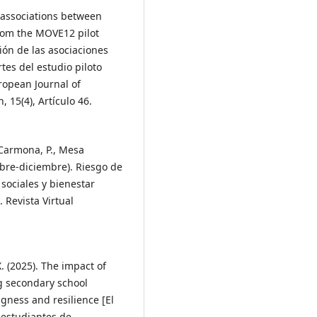
e associations between
from the MOVE12 pilot
ión de las asociaciones
rtes del estudio piloto
opean Journal of
 15(4), Artículo 46.
 Carmona, P., Mesa
embre-diciembre). Riesgo de
 sociales y bienestar
 Revista Virtual
 X. (2025). The impact of
g secondary school
gness and resilience [El
 estudiantes de